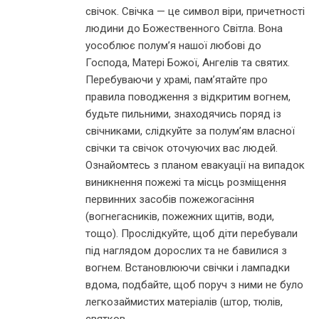
свічок. Свічка — це символ віри, причетності
людини до Божественного Світла. Вона
уособлює полум’я нашої любові до
Господа, Матері Божої, Ангелів та святих.
Перебуваючи у храмі, пам’ятайте про
правила поводження з відкритим вогнем,
будьте пильними, знаходячись поряд із
свічниками, слідкуйте за полум’ям власної
свічки та свічок оточуючих вас людей.
Ознайомтесь з планом евакуації на випадок
виникнення пожежі та місць розміщення
первинних засобів пожежогасіння
(вогнегасників, пожежних щитів, води,
тощо). Прослідкуйте, щоб діти перебували
під наглядом дорослих та не бавилися з
вогнем. Встановлюючи свічки і лампадки
вдома, подбайте, щоб поруч з ними не було
легкозаймистих матеріалів (штор, тюлів,
святков