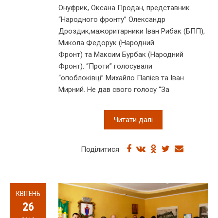
Онуфрик, Оксана Продан, представник
“Народного фронту” Олександр
Дроздик,мажоритарники Іван Рибак (БПП),
Микола Федорук (Народний
Фронт) та Максим Бурбак (Народний
Фронт). “Проти” голосували
“опоблоківці” Михайло Папієв та Іван
Мирний. Не дав свого голосу “За
Читати далі
Поділитися
КВІТЕНЬ
26