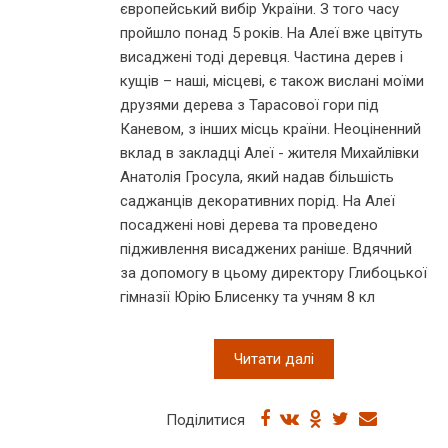
європейський вибір України. З того часу
пройшло понад 5 років. На Алеї вже цвітуть
висаджені тоді деревця. Частина дерев і
кущів – наші, місцеві, є також вислані моїми
друзями дерева з Тарасової гори під
Каневом, з інших місць країни. Неоціненний
вклад в закладці Алеї - жителя Михайлівки
Анатолія Гросула, який надав більшість
саджанців декоративних порід. На Алеї
посаджені нові дерева та проведено
підживлення висаджених раніше. Вдячний
за допомогу в цьому директору Глибоцької
гімназії Юрію Блисенку та учням 8 кл
Читати далі
Поділитися