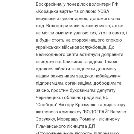
Воскресіння, у понеділок волонтери ГФ
«Козацька варта» та спілкою УСВА
вирушили з гуманітарною допомогою на
схід. Волонтери мали важливу місію, адже
не могли оминути увагою тих, хто і в свято, і
в будні стоїть на сторожі нашого спокою –
українських військовослужбовців. До
Великоднього свята встигнули доправити
передачі від близьких та рідних. Також
вдалося зібрати та відвезти допомогу
нашим захисникам завдяки небайдужим
підприємцям, організаціям, добродіям та
звісно, простим буковинцям: депутату
Чернівецької обласної ради від ВО
"Свобода" Віктору Крохмалю та директору
житлового комплексу "ВОДОГРАЙ" Василю
Зозуляку, Морарашу Роману - лісничому
Гільчанського лісництва ДП
«Сторожинецький лісгосп», підприємцю