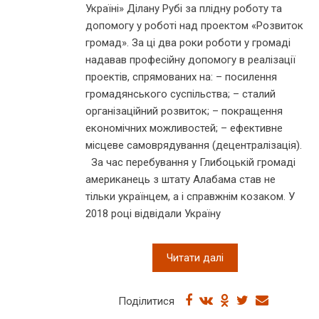
Україні» Ділану Рубі за плідну роботу та
допомогу у роботі над проектом «Розвиток
громад». За ці два роки роботи у громаді
надавав професійну допомогу в реалізації
проектів, спрямованих на: – посилення
громадянського суспільства; – сталий
організаційний розвиток; – покращення
економічних можливостей; – ефективне
місцеве самоврядування (децентралізація).
За час перебування у Глибоцькій громаді
американець з штату Алабама став не
тільки українцем, а і справжнім козаком. У
2018 році відвідали Україну
Читати далі
Поділитися