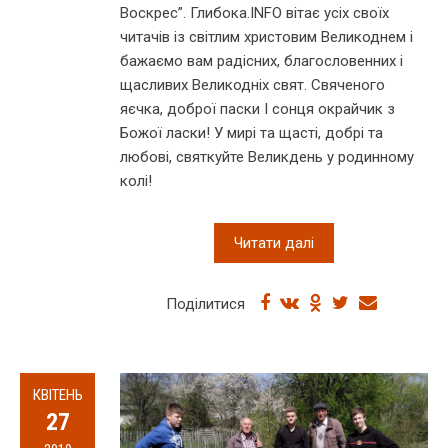
Воскрес”. Глибока.INFO вітає усіх своїх
читачів із світлим христовим Великоднем і
бажаємо вам радісних, благословенних і
щасливих Великодніх свят. Свяченого
яєчка, доброї паски І сонця окрайчик з
Божої ласки! У мирі та щасті, добрі та
любові, святкуйте Великдень у родинному
колі!
Читати далі
Поділитися
КВІТЕНЬ
27