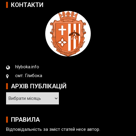
КОНТАКТИ
hlyboka.info
смт. Глибока
АРХІВ ПУБЛІКАЦІЙ
А
р
х
і
ПРАВИЛА
в
Відповідальність за зміст статей несе автор.
п