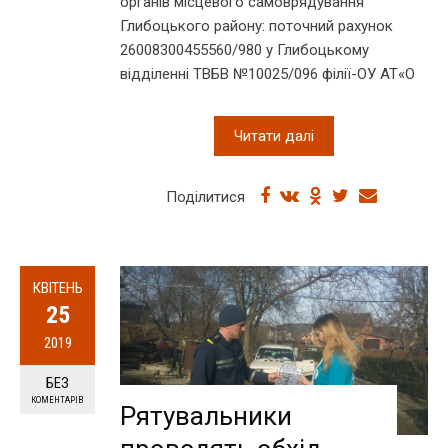
органів місцевого самоврядування
Глибоцького району: поточний рахунок
26008300455560/980 у Глибоцькому
відділенні ТВБВ №10025/096 філії-ОУ АТ«О
Читати далі
Поділитися
КВІТЕНЬ
25
2019
БЕЗ
КОМЕНТАРІВ
Рятувальники