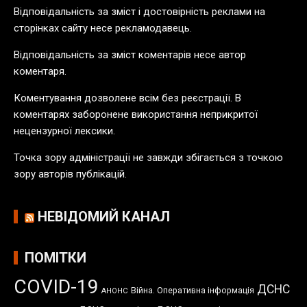
у
Відповідальність за зміст і достовірність реклами на
б
сторінках сайту несе рекламодавець.
л
Відповідальність за зміст коментарів несе автор
і
коментаря.
к
а
Коментування дозволене всім без реєстрації. В
ц
коментарях заборонене використання неприкритої
і
нецензурної лексики.
й
Точка зору адміністрації не завжди збігається з точкою
зору авторів публікацій.
НЕВІДОМИЙ КАНАЛ
ПОМІТКИ
COVID-19
ДСНС
Війна. Оперативна інформація
АНОНС