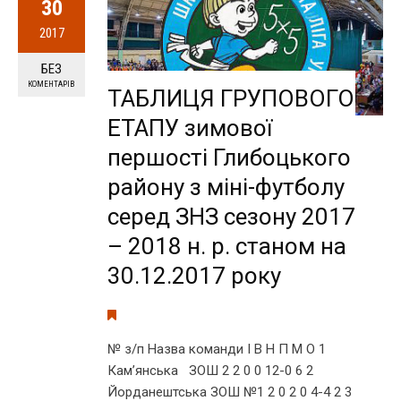
30
2017
БЕЗ
КОМЕНТАРІВ
ТАБЛИЦЯ ГРУПОВОГО
ЕТАПУ зимової
першості Глибоцького
району з міні-футболу
серед ЗНЗ сезону 2017
– 2018 н. р. станом на
30.12.2017 року
№ з/п Назва команди І В Н П М О 1
Кам’янська ЗОШ 2 2 0 0 12-0 6 2
Йорданештська ЗОШ №1 2 0 2 0 4-4 2 3