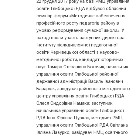
22 грудня 2017 року на базі РМЦ управління
освіти Глибоцької РДА відбувся обласний
семінар-форум «Методичне забезпечення
професійного росту педагогів району в
умовах реформування сучасної школи». У
заході взяли участь заступник директора
Інституту післядипломної педагогічної
освіти Чернівецької області з науково-
методичної роботи, кандидат історичних
наук Тамара Степанівна Богачик; начальник
управління освіти Глибоцької районної
державної адміністрації Василь Іванович
Барарюк; завідувач районного методичного
центру управління освіти Глибоцької РДА
Олеся Сидорівна Намака; заступник
начальника управління освіти Глибоцької
РДА Інна Юріївна Цуркан; методист РМЦ
управління освіти Глибоцької РДА Світлана
Іллівна Лазурко; завідувач НМЦ освітнього