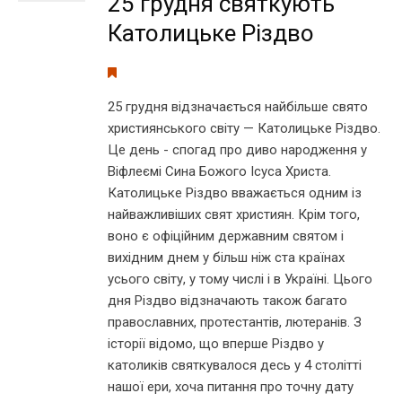
25 грудня святкують
Католицьке Різдво
25 грудня відзначається найбільше свято
християнського світу — Католицьке Різдво.
Це день - спогад про диво народження у
Віфлеємі Сина Божого Ісуса Христа.
Католицьке Різдво вважається одним із
найважливіших свят християн. Крім того,
воно є офіційним державним святом і
вихідним днем у більш ніж ста країнах
усього світу, у тому числі і в Україні. Цього
дня Різдво відзначають також багато
православних, протестантів, лютеранів. З
історії відомо, що вперше Різдво у
католиків святкувалося десь у 4 столітті
нашої ери, хоча питання про точну дату