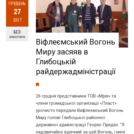
ГРУДЕНЬ
27
2017
БЕЗ
КОМЕНТАРІВ
Віфлеємський Вогонь
Миру засяяв в
Глибоцькій
райдержадміністрації
26 грудня представники ТОВ «Мрія» та
члени громадської організації «Пласт»
урочисто передали Вифлеємський Вогонь
Миру голові Глибоцької районної
державної адміністрації Георію Придію. "Я
надзвичайно вдячний за цей Вогонь, і мені