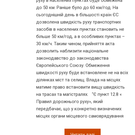
руху в населених пунктах буде обмежена
до 50 км. Раніше було до 60 км/год. На
сьогоднішній день в більшості країн ЄС
дозволена швидкість руху транспортних
засобів в населених пунктах становить не
більше 50 км/год, а в особливих пунктах –
30 км/ч. Таким чином, прийняття акта
дозволить наблизити національне
законодавство до законодавства
Європейського Союзу. Обмеження
швидкості руху буде встановлене не на всіх
ділянках міст та селищ. Влада на місцях
матиме право встановити вищу швидкість
на трасах та магістралях. "Є пункт 12.8 «
Правил дорожнього руху», який
передбачає, що у конкретно визначених
місцях органи місцевого самоврядування
Читати далі