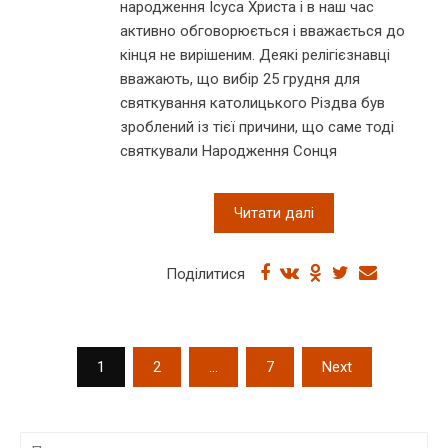
народження Ісуса Христа і в наш час
активно обговорюється і вважається до
кінця не вирішеним. Деякі релігієзнавці
вважають, що вибір 25 грудня для
святкування католицького Різдва був
зроблений із тієї причини, що саме тоді
святкували Народження Сонця
Читати далі
Поділитися
P
1
2
…
7
Next
o
s
П