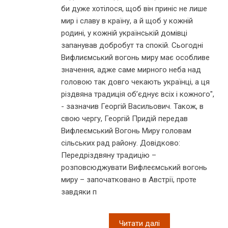
би дуже хотілося, щоб він приніс не лише
мир і славу в країну, а й щоб у кожній
родині, у кожній українській домівці
запанував добробут та спокій. Сьогодні
Вифлиємський вогонь миру має особливе
значення, адже саме мирного неба над
головою так довго чекають українці, а ця
різдвяна традиція об’єднує всіх і кожного",
- зазначив Георгій Васильович. Також, в
свою чергу, Георгій Придій передав
Вифлеємський Вогонь Миру головам
сільських рад району. Довідково:
Передріздвяну традицію –
розповсюджувати Вифлеємський вогонь
миру – започатковано в Австрії, проте
завдяки п
Читати далі