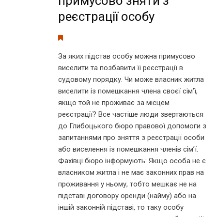
примусово зняти з
реєстрації особу
За яких підстав особу можна примусово
виселити та позбавити її реєстрації в
судовому порядку. Чи може власник житла
виселити із помешкання члена своєї сім’ї,
якщо той не проживає за місцем
реєстрації? Все частіше люди звертаються
до Глибоцького бюро правової допомоги з
запитаннями про зняття з реєстрації особи
або виселення із помешкання членів сім’ї.
Фахівці бюро інформують: Якщо особа не є
власником житла і не має законних прав на
проживання у ньому, тобто мешкає не на
підставі договору оренди (найму) або на
іншій законній підставі, то таку особу