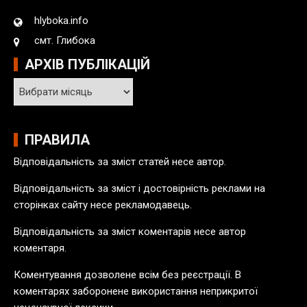
hlyboka.info
смт. Глибока
АРХІВ ПУБЛІКАЦІЙ
А
р
х
і
ПРАВИЛА
в
Відповідальність за зміст статей несе автор.
п
у
Відповідальність за зміст і достовірність реклами на
б
сторінках сайту несе рекламодавець.
л
Відповідальність за зміст коментарів несе автор
і
коментаря.
к
а
Коментування дозволене всім без реєстрації. В
ц
коментарях заборонене використання неприкритої
і