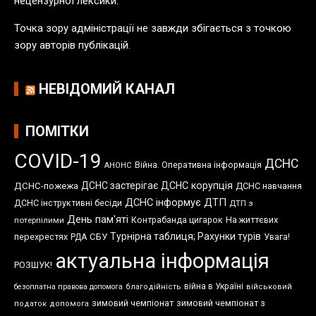
нецензурної лексики.
й
Точка зору адміністрації не завжди збігається з точкою
зору авторів публікацій.
НЕВІДОМИЙ КАНАЛ
ПОМІТКИ
COVID-19
ДСНС
Війна. Оперативна інформація
АНОНС
ДСНС застерігає
ДСНС корупція
ДСНС-пожежа
ДСНС навчання
ДСНС інформує
ДТП
ДСНС інструктивні бесіди
ДТП з
День пам'яті
Контрабанда цигарок
На життєвих
потерпілими
Турнірна таблиця; Рахунки турів
перехрестях
СБУ
Увага!
РДА
актуальна інформація
РОЗШУК!
війна в Україні
безоплатна правова допомога
благодійність
військовий
зимовий чемпіонат
зимовий чемпіонат з
податок
допомога