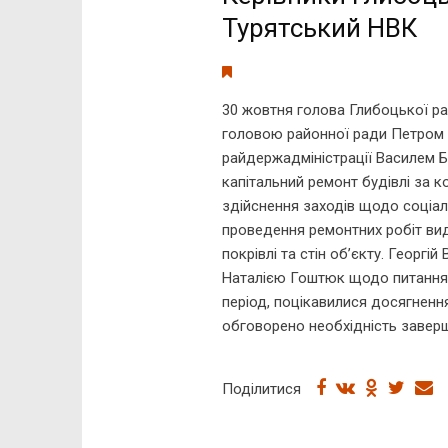
Турятський НВК
30 жовтня голова Глибоцької ра
головою районної ради Петром 
райдержадміністрації Василем Б
капітальний ремонт будівлі за
здійснення заходів щодо соціал
проведення ремонтних робіт вид
покрівлі та стін об’єкту. Георг
Наталією Гоштюк щодо питання 
період, поцікавилися досягнення
обговорено необхідність завер
Поділитися