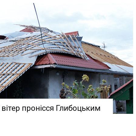
вітер пронісся Глибоцьким