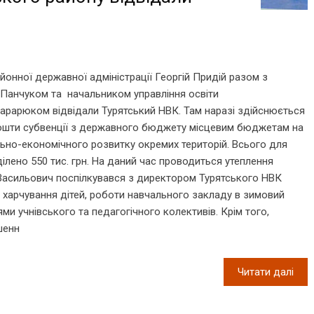
йонної державної адміністрації Георгій Придій разом з
Панчуком та начальником управління освіти
арарюком відвідали Турятський НВК. Там наразі здійснюється
 кошти субвенції з державного бюджету місцевим бюджетам на
ьно-економічного розвитку окремих територій. Всього для
ілено 550 тис. грн. На даний час проводиться утеплення
ій Васильович поспілкувався з директором Турятського НВК
харчування дітей, роботи навчального закладу в зимовий
ми учнівського та педагогічного колективів. Крім того,
шенн
Читати далі