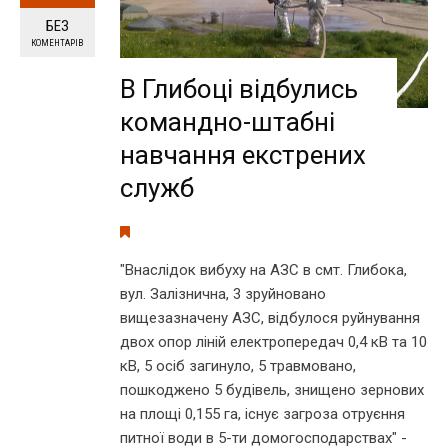
БЕЗ
КОМЕНТАРІВ
В Глибоці відбулись
командно-штабні
навчання екстрених
служб
"Внаслідок вибуху на АЗС в смт. Глибока,
вул. Залізнична, 3 зруйновано
вищезазначену АЗС, відбулося руйнування
двох опор ліній електропередач 0,4 кВ та 10
кВ, 5 осіб загинуло, 5 травмовано,
пошкоджено 5 будівель, знищено зернових
на площі 0,155 га, існує загроза отруєння
питної води в 5-ти домогосподарствах" -