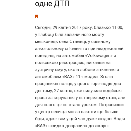
одне ДТП
Сьгодні, 29 квітня 2017 року, близько 11:00,
у Глибоці біля залізничного мосту
мешканець села Станівці, у сильному
алкогольному сп’янінні та при неадекватній
поведінці, на автомобілі «Volkswagen» з
польською реєстрацією, виїхавши на
зустрічну смугу, скоїв лобове зіткнення з
автомобілем «ВАЗ» 11-ї моделі. Зі слів
працівників поліції, у цього горе-водія два
дні тому, 27 квітня, вже вилучили водійські
права за керування у нетверезому стані, але
для нього це не стало уроком. Потрапивши
у центр селища могла накоїти ще більше
біди, адже там у цей час дуже людно. Водія
«ВАЗ» швидка доправила до лікарні.