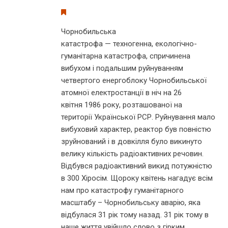
Чорнобильська
катастрофа — техногенна, екологічно-
гуманітарна катастрофа, спричинена
вибухом і подальшим руйнуванням
четвертого енергоблоку Чорнобильської
атомної електростанції в ніч на 26
квітня 1986 року, розташованої на
території Української РСР. Руйнування мало
вибуховий характер, реактор був повністю
зруйнований і в довкілля було викинуто
велику кількість радіоактивних речовин.
Відбувся радіоактивний викид потужністю
в 300 Хіросім. Щороку квітень нагадує всім
нам про катастрофу гуманітарного
масштабу – Чорнобильську аварію, яка
відбулася 31 рік тому назад. 31 рік тому в
наше життя увійшло слово з гірким