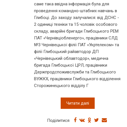
саме така ввідна інформація була для
проведення командно-штабних навчань в
Глибоці. До заходу залучалися: від ДСНС -
2 одиниці техніки та 15 чоловік особового
складу, аварійні бригади Глибоцького РЕМ
ПАТ «Чернівціобленерго», працівники СЛД
№3 Чернівецької філії ПАТ «Укртелеком» та
філії Глибоцький райавтодор ДП
«Чернівецький облавтодор», медична
бригада Глибоцької ЦРЛ, працівники
Держпродспоживслужби та Глибоцького
ВУЖКХ, працівники Глибоцького відділення
Сторожинецького відділу Г
Читати далі
Поділитися