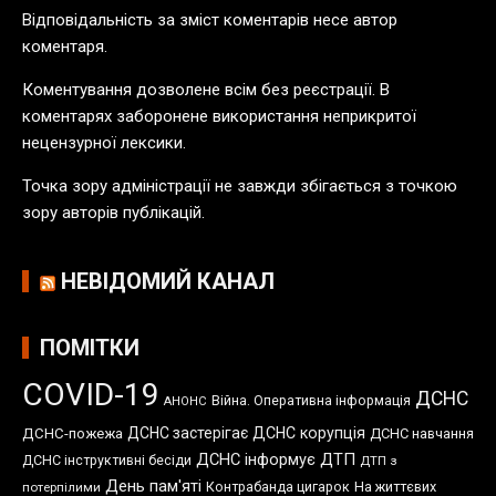
Відповідальність за зміст коментарів несе автор
і
коментаря.
к
а
Коментування дозволене всім без реєстрації. В
ц
коментарях заборонене використання неприкритої
і
нецензурної лексики.
й
Точка зору адміністрації не завжди збігається з точкою
зору авторів публікацій.
НЕВІДОМИЙ КАНАЛ
ПОМІТКИ
COVID-19
ДСНС
Війна. Оперативна інформація
АНОНС
ДСНС застерігає
ДСНС корупція
ДСНС-пожежа
ДСНС навчання
ДСНС інформує
ДТП
ДСНС інструктивні бесіди
ДТП з
День пам'яті
Контрабанда цигарок
На життєвих
потерпілими