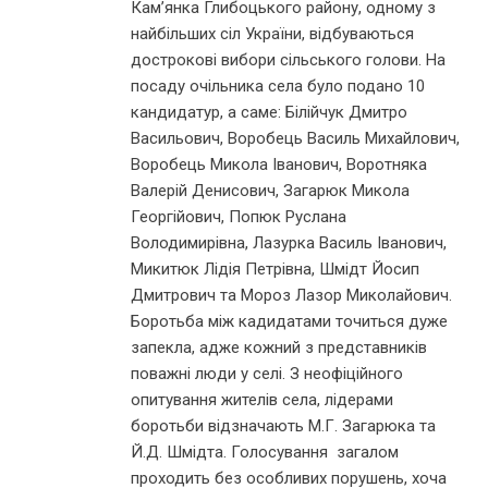
Кам’янка Глибоцького району, одному з
найбільших сіл України, відбуваються
дострокові вибори сільського голови. На
посаду очільника села було подано 10
кандидатур, а саме: Білійчук Дмитро
Васильович, Воробець Василь Михайлович,
Воробець Микола Іванович, Воротняка
Валерій Денисович, Загарюк Микола
Георгійович, Попюк Руслана
Володимирівна, Лазурка Василь Іванович,
Микитюк Лідія Петрівна, Шмідт Йосип
Дмитрович та Мороз Лазор Миколайович.
Боротьба між кадидатами точиться дуже
запекла, адже кожний з представників
поважні люди у селі. З неофіційного
опитування жителів села, лідерами
боротьби відзначають М.Г. Загарюка та
Й.Д. Шмідта. Голосування загалом
проходить без особливих порушень, хоча