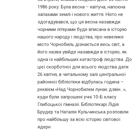
1986 року. Була весна – квітуча, напоєна
запахами землі і нового життя. Ніхто не
здогадувався, що ця весна назавжди
чорними літерами буде вписана в історію
нашого народу і людства, про невелике
місто Чорнобиль дізнається весь світ, а
його назва увійде назавжди в історію, як
одна із найбільших катастроф людства. До
цієї скорботної для всього людства дати
26 квітня, в читальному залі центральної
районної бібліотеки відбулась година –
реквієм:«Над Чорнобилем лунає дзвін…»,
куди були запрошені учні 10-Б класу
Глибоцької гімназії. Бібліотекарі Лідія
Брудер та Наталія Кульчинська розповіли
про найбільшу за всю історію світової
ядерн