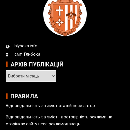
hlyboka.info
смт. Глибока
АРХІВ ПУБЛІКАЦІЙ
А
р
х
і
ПРАВИЛА
в
Відповідальність за зміст статей несе автор.
п
у
Відповідальність за зміст і достовірність реклами на
б
сторінках сайту несе рекламодавець.
л