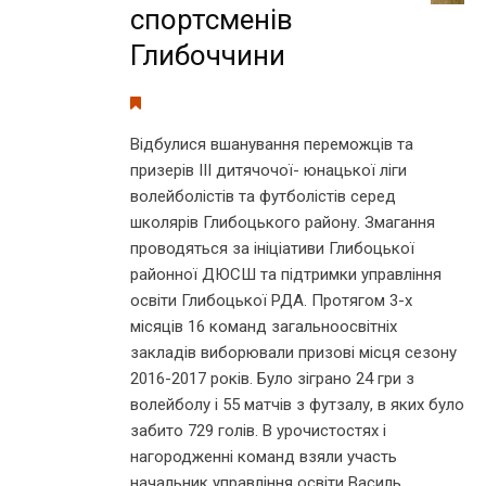
спортсменів
Глибоччини
Відбулися вшанування переможців та
призерів ІІІ дитячочої- юнацької ліги
волейболістів та футболістів серед
школярів Глибоцького району. Змагання
проводяться за ініціативи Глибоцької
районної ДЮСШ та підтримки управління
освіти Глибоцької РДА. Протягом 3-х
місяців 16 команд загальноосвітніх
закладів виборювали призові місця сезону
2016-2017 років. Було зіграно 24 гри з
волейболу і 55 матчів з футзалу, в яких було
забито 729 голів. В урочистостях і
нагородженні команд взяли участь
начальник управління освіти Василь