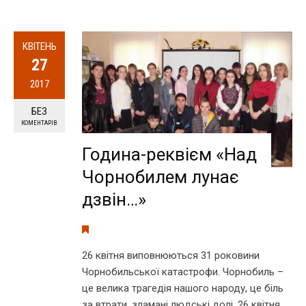
КВІТЕНЬ
27
2017
БЕЗ
КОМЕНТАРІВ
Година-реквієм «Над
Чорнобилем лунає
дзвін…»
26 квітня виповнюються 31 роковини
Чорнобильської катастрофи. Чорнобиль –
це велика трагедія нашого народу, це біль
за втрати, зламані людські долі. 26 квітня