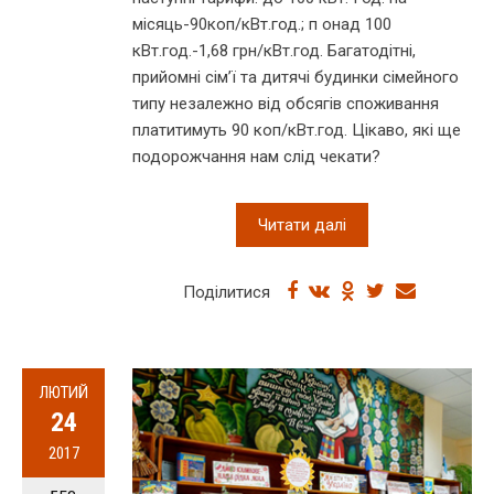
місяць-90коп/кВт.год.; п онад 100
кВт.год.-1,68 грн/кВт.год. Багатодітні,
прийомні сім’ї та дитячі будинки сімейного
типу незалежно від обсягів споживання
платитимуть 90 коп/кВт.год. Цікаво, які ще
подорожчання нам слід чекати?
Читати далі
Поділитися
ЛЮТИЙ
24
2017