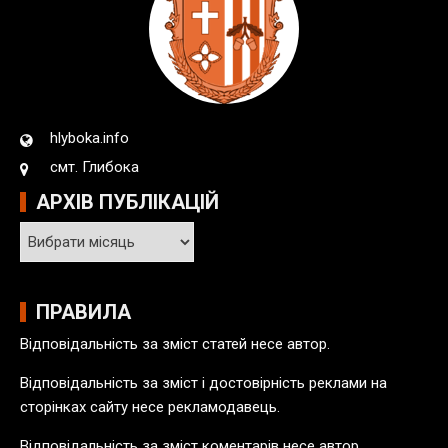
hlyboka.info
смт. Глибока
АРХІВ ПУБЛІКАЦІЙ
А
р
х
і
ПРАВИЛА
в
Відповідальність за зміст статей несе автор.
п
у
Відповідальність за зміст і достовірність реклами на
б
сторінках сайту несе рекламодавець.
л
Відповідальність за зміст коментарів несе автор