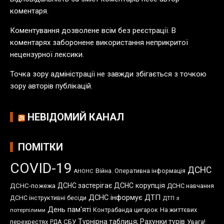
і
коментаря.
к
а
Коментування дозволене всім без реєстрації. В
ц
коментарях заборонене використання неприкритої
і
нецензурної лексики.
й
Точка зору адміністрації не завжди збігається з точкою
зору авторів публікацій.
НЕВІДОМИЙ КАНАЛ
ПОМІТКИ
COVID-19
ДСНС
Війна. Оперативна інформація
АНОНС
ДСНС застерігає
ДСНС корупція
ДСНС-пожежа
ДСНС навчання
ДСНС інформує
ДТП
ДСНС інструктивні бесіди
ДТП з
День пам'яті
Контрабанда цигарок
На життєвих
потерпілими
Турнірна таблиця; Рахунки турів
перехрестях
СБУ
Увага!
РДА