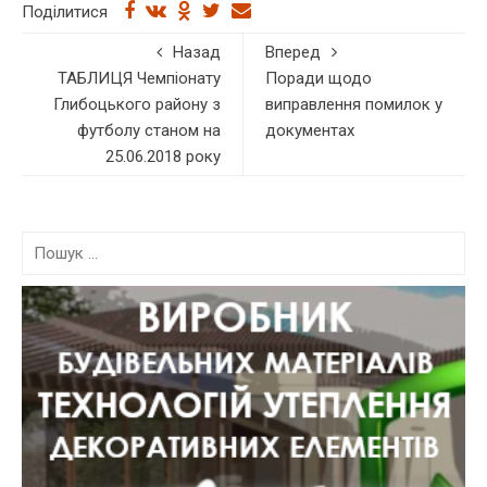
Поділитися
Назад
Вперед
ТАБЛИЦЯ Чемпіонату
Поради щодо
Глибоцького району з
виправлення помилок у
футболу станом на
документах
25.06.2018 року
П
о
ш
у
к
: