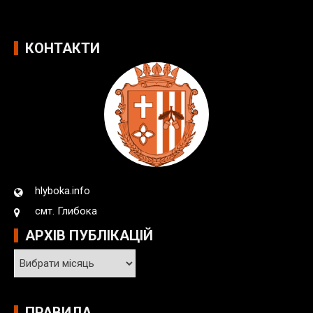
КОНТАКТИ
hlyboka.info
смт. Глибока
АРХІВ ПУБЛІКАЦІЙ
А
р
х
і
ПРАВИЛА