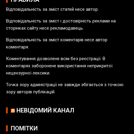
в
Відповідальність за зміст статей несе автор.
п
у
Відповідальність за зміст і достовірність реклами на
б
сторінках сайту несе рекламодавець.
л
Відповідальність за зміст коментарів несе автор
і
коментаря.
к
а
Коментування дозволене всім без реєстрації. В
ц
коментарях заборонене використання неприкритої
і
нецензурної лексики.
й
Точка зору адміністрації не завжди збігається з точкою
зору авторів публікацій.
НЕВІДОМИЙ КАНАЛ
ПОМІТКИ