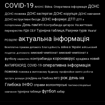
COVID-19
ДСНС
Війна. Оперативна інформація
АНОНС
ДСНС застерігає
ДСНС корупція
ДСНС-пожежа
ДСНС навчання
ДСНС інформує
ДТП
ДСНС інструктивні бесіди
ДТП з
День пам'яті
Контрабанда цигарок
На життєвих
потерпілими
Турнірна таблиця; Рахунки турів
перехрестях
СБУ
Увага!
РДА
актуальна інформація
РОЗШУК!
війна в Україні
безоплатна правова допомога
благодійність
військовий
зимовий чемпіонат
зимовий чемпіонат з
податок
допомога
коронавірус
контрабанда
новий
футболу
крадіжка
карантин
оперативна інформація
АНТИРЕКОРД. COVID-19
пожежа
пожежа в житловому будинку
професійне свято
робоча
рок день на
розшук
рокДень на Глибока.INFO
зустріч
Глибока ІНФО
справи волонтерські
тактико-спеціальні
футбол
хабар
турнірна таблиця
навчання