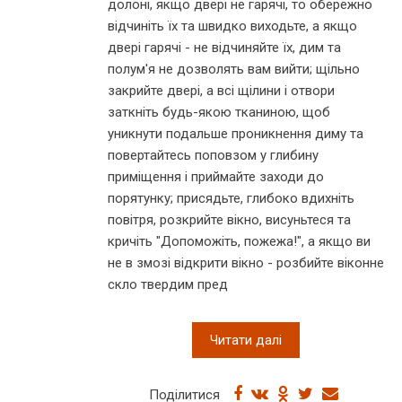
долоні, якщо двері не гарячі, то обережно
відчиніть їх та швидко виходьте, а якщо
двері гарячі - не відчиняйте їх, дим та
полум'я не дозволять вам вийти; щільно
закрийте двері, а всі щілини і отвори
заткніть будь-якою тканиною, щоб
уникнути подальше проникнення диму та
повертайтесь поповзом у глибину
приміщення і приймайте заходи до
порятунку; присядьте, глибоко вдихніть
повітря, розкрийте вікно, висуньтеся та
кричіть "Допоможіть, пожежа!", а якщо ви
не в змозі відкрити вікно - розбийте віконне
скло твердим пред
Читати далі
Поділитися