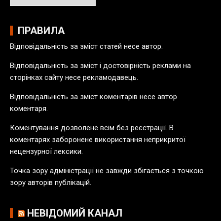
р
х
і
ПРАВИЛА
в
Відповідальність за зміст статей несе автор.
п
у
Відповідальність за зміст і достовірність реклами на
б
сторінках сайту несе рекламодавець.
л
Відповідальність за зміст коментарів несе автор
і
коментаря.
к
а
Коментування дозволене всім без реєстрації. В
ц
коментарях заборонене використання неприкритої
і
нецензурної лексики.
й
Точка зору адміністрації не завжди збігається з точкою
зору авторів публікацій.
НЕВІДОМИЙ КАНАЛ