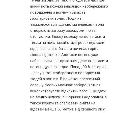
тепла погода. За такої погоди все частіше
виникають пожежі внаслідок необережного
поводження з вогнем у лісах та
лісопаркових зонах. Люди не
замислюються, що своїми вчинками вони
створюють загрозу своєму життю та
оточуючим. Лісову пожежу легко загасити
тільки на початковій стадії розвитку, коли
від залишеного багаття починає горіти
лісова підстилка. Але коли вогонь уже
набрав сили і загоряються дерева, загасити
вогонь дуже складно. Понад 90 % загорянь
– результат необережного поводження
людей з вогнем. В пожежонебезпечний
сезон у лісових масивах забороняється
використовувати відкритий вогонь, кидати
на землю непогашені сірники і недопалки, а
також курити та спалювати сміття на
відстані менше 50 метрів від хвойного лісу і