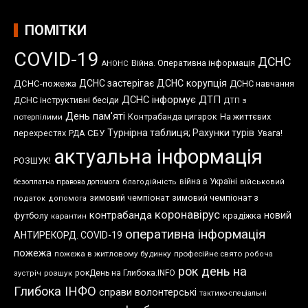
ПОМІТКИ
COVID-19
ДСНС
Війна. Оперативна інформація
АНОНС
ДСНС застерігає
ДСНС корупція
ДСНС-пожежа
ДСНС навчання
ДСНС інформує
ДТП
ДСНС інструктивні бесіди
ДТП з
День пам'яті
Контрабанда цигарок
На життєвих
потерпілими
Турнірна таблиця; Рахунки турів
перехрестях
СБУ
Увага!
РДА
актуальна інформація
РОЗШУК!
війна в Україні
безоплатна правова допомога
благодійність
військовий
зимовий чемпіонат
зимовий чемпіонат з
податок
допомога
коронавірус
контрабанда
новий
футболу
крадіжка
карантин
оперативна інформація
АНТИРЕКОРД. COVID-19
пожежа
пожежа в житловому будинку
професійне свято
робоча
рок день на
розшук
рокДень на Глибока.INFO
зустріч
Глибока ІНФО
справи волонтерські
тактико-спеціальні