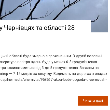
у Чернівцях та області 28
ецькій області буде хмарно з проясненням. В другій половині
пература повітря вдень буде у межах 6-8 градусів тепла.
тря коливатиметься від 3 до 8 градусів тепла. Загалом на
вітер — 7-12 метрів за секунду. Видимість на дорогах в опадах
suspilne.media/chernivtsi/958567-akou-bude-pogoda-u-cernivcah-
Читати далі