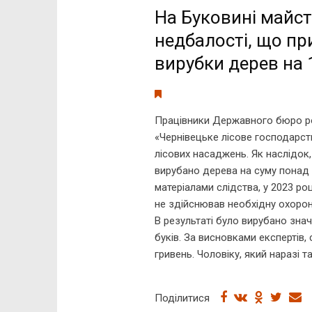
На Буковині майст
недбалості, що пр
вирубки дерев на 
Працівники Державного бюро ро
«Чернівецьке лісове господарс
лісових насаджень. Як наслідок
вирубано дерева на суму понад 
матеріалами слідства, у 2023 р
не здійснював необхідну охорон
В результаті було вирубано значну
буків. За висновками експертів,
гривень. Чоловіку, який наразі 
Поділитися