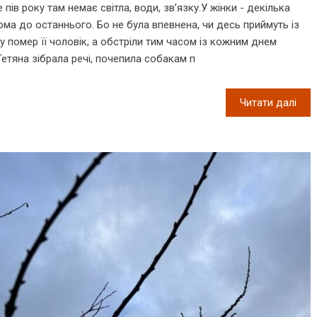
 пів року там немає світла, води, зв’язку.У жінки - декілька
ма до останнього. Бо не була впевнена, чи десь приймуть із
му помер її чоловік, а обстріли тим часом із кожним днем
етяна зібрала речі, почепила собакам п
Читати далі