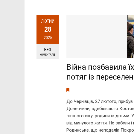
ЛЮТИЙ
28
2025
БЕЗ
КОМЕНТАРІВ
Війна позбавила ї
потяг із переселе
До Чернівців, 27 лютого, прибув 
Донеччини, здебільшого Костян
літнього віку, родини із дітьми.
від минулого життя. Не забули і
Родинське, що неподалік Покровс