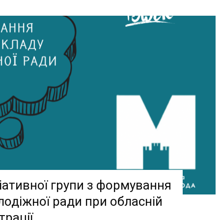
іативної групи з формування
одіжної ради при обласній
трації