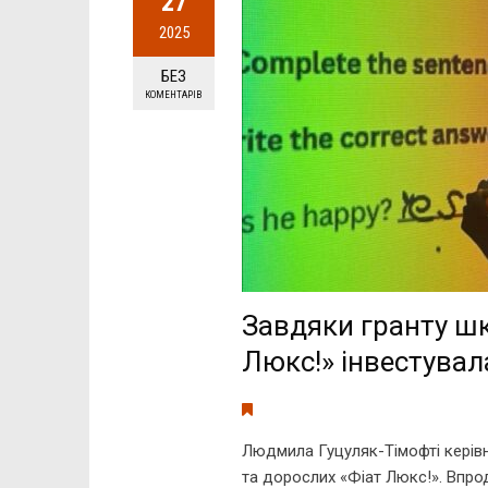
27
2025
БЕЗ
КОМЕНТАРІВ
Завдяки гранту шк
Люкс!» інвестувала
Людмила Гуцуляк-Тімофті керівн
та дорослих «Фіат Люкс!». Впро