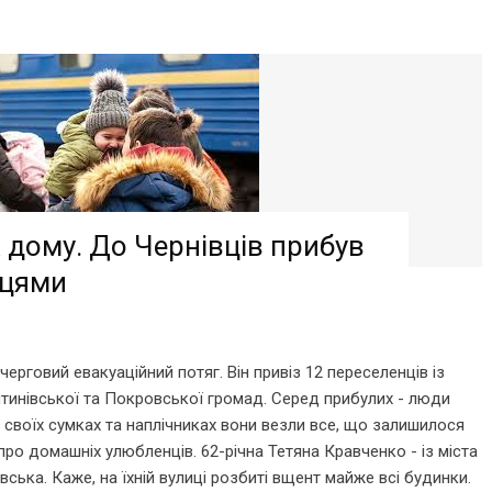
х дому. До Чернівців прибув
нцями
черговий евакуаційний потяг. Він привіз 12 переселенців із
тинівської та Покровської громад. Серед прибулих - люди
 У своїх сумках та наплічниках вони везли все, що залишилося
 про домашніх улюбленців. 62-річна Тетяна Кравченко - із міста
ька. Каже, на їхній вулиці розбиті вщент майже всі будинки.