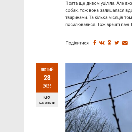
Її хата ще дивом уціліла. Але вже
собак, тож вона залишалася вдо
тваринами. Та кілька місяців то
посилювалися. Тож врешті пані Т
Поділитися
ЛЮТИЙ
28
2025
БЕЗ
КОМЕНТАРІВ