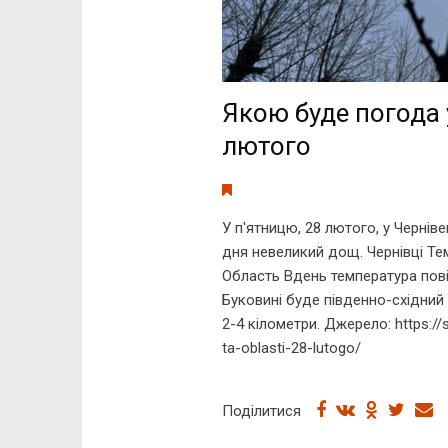
Якою буде погода 
лютого
У п'ятницю, 28 лютого, у Чернів
дня невеликий дощ. Чернівці Тем
Область Вдень температура пові
Буковині буде південно-східний 
2-4 кілометри. Джерело: https://
ta-oblasti-28-lutogo/
Поділитися