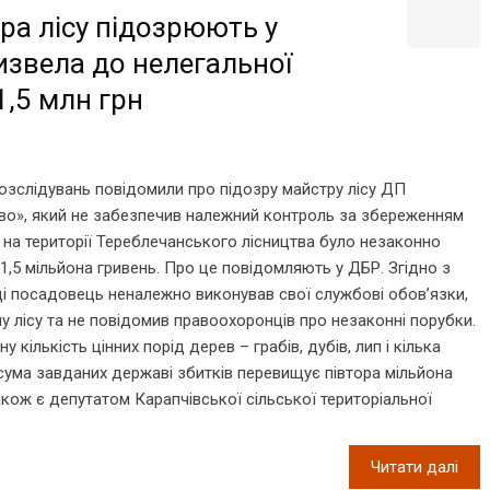
ра лісу підозрюють у
извела до нелегальної
1,5 млн грн
зслідувань повідомили про підозру майстру лісу ДП
тво», який не забезпечив належний контроль за збереженням
, на території Тереблечанського лісництва було незаконно
1,5 мільйона гривень. Про це повідомляють у ДБР. Згідно з
оці посадовець неналежно виконував свої службові обов’язки,
у лісу та не повідомив правоохоронців про незаконні порубки.
 кількість цінних порід дерев – грабів, дубів, лип і кілька
 сума завданих державі збитків перевищує півтора мільйона
також є депутатом Карапчівської сільської територіальної
Читати далі