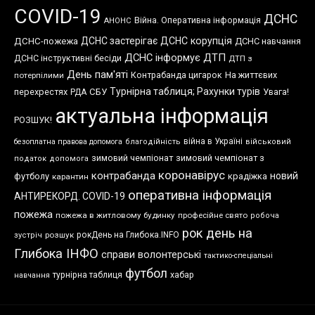
COVID-19
ДСНС
Війна. Оперативна інформація
АНОНС
ДСНС застерігає
ДСНС корупція
ДСНС-пожежа
ДСНС навчання
ДСНС інформує
ДТП
ДСНС інструктивні бесіди
ДТП з
День пам'яті
Контрабанда цигарок
На життєвих
потерпілими
Турнірна таблиця; Рахунки турів
перехрестях
СБУ
Увага!
РДА
актуальна інформація
РОЗШУК!
війна в Україні
безоплатна правова допомога
благодійність
військовий
зимовий чемпіонат
зимовий чемпіонат з
податок
допомога
коронавірус
контрабанда
новий
футболу
крадіжка
карантин
оперативна інформація
АНТИРЕКОРД. COVID-19
пожежа
пожежа в житловому будинку
професійне свято
робоча
рок день на
розшук
рокДень на Глибока.INFO
зустріч
Глибока ІНФО
справи волонтерські
тактико-спеціальні
футбол
хабар
турнірна таблиця
навчання