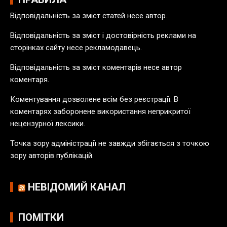
в
Відповідальність за зміст статей несе автор.
п
у
Відповідальність за зміст і достовірність реклами на
б
сторінках сайту несе рекламодавець.
л
Відповідальність за зміст коментарів несе автор
і
коментаря.
к
а
Коментування дозволене всім без реєстрації. В
ц
коментарях заборонене використання неприкритої
і
нецензурної лексики.
й
Точка зору адміністрації не завжди збігається з точкою
зору авторів публікацій.
НЕВІДОМИЙ КАНАЛ
ПОМІТКИ