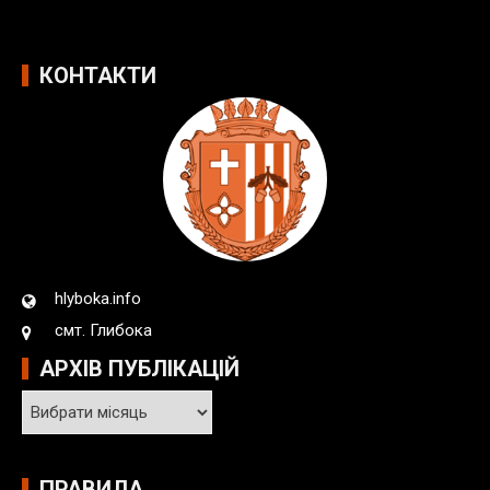
КОНТАКТИ
hlyboka.info
смт. Глибока
АРХІВ ПУБЛІКАЦІЙ
А
р
х
і
ПРАВИЛА