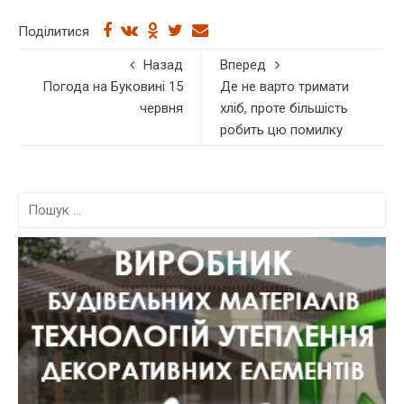
Поділитися
Назад
Вперед
Погода на Буковині 15
Де не варто тримати
червня
хліб, проте більшість
робить цю помилку
П
о
ш
у
к
: