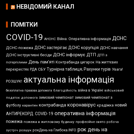
НЕВІДОМИЙ КАНАЛ
ПОМІТКИ
COVID-19
ДСНС
Війна. Оперативна інформація
АНОНС
ДСНС застерігає
ДСНС корупція
ДСНС-пожежа
ДСНС навчання
ДСНС інформує
ДТП
ДСНС інструктивні бесіди
ДТП з
День пам'яті
Контрабанда цигарок
На життєвих
потерпілими
Турнірна таблиця; Рахунки турів
перехрестях
СБУ
Увага!
РДА
актуальна інформація
РОЗШУК!
війна в Україні
безоплатна правова допомога
благодійність
військовий
зимовий чемпіонат
зимовий чемпіонат з
податок
допомога
коронавірус
контрабанда
новий
футболу
крадіжка
карантин
оперативна інформація
АНТИРЕКОРД. COVID-19
пожежа
пожежа в житловому будинку
професійне свято
робоча
рок день на
розшук
рокДень на Глибока.INFO
зустріч