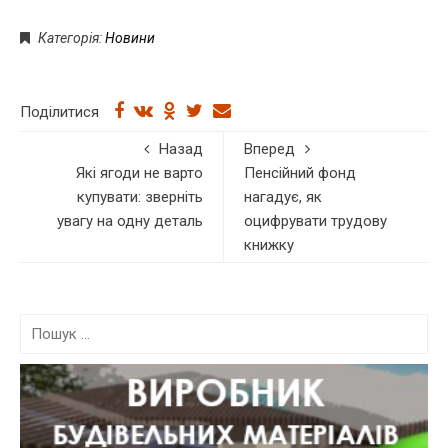
Категорія:
Новини
Поділитися
Назад
Вперед
Які ягоди не варто
Пенсійний фонд
купувати: зверніть
нагадує, як
увагу на одну деталь
оцифрувати трудову
книжку
П
о
ш
у
к
: