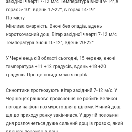
західної чверті 7-12 м/с. Температура вночі 9-14°,в
горах 5-10°, вдень 17-22°, в горах 14-19°.
По місту
Мінлива хмарність. Вночі без опадів, вдень
короткочасний дощ. Вітер західної чверті 7-12 м/с.
Температура вночі 10-12°, вдень 20-22°.
У Чернівецькій області сьогодні, 15 червня, вночі
температура +11 +12 градусів, вдень +18 +20
градусів. Про це повідомляє sinoptik.
Синоптики прогнозують вітер західний 7-12 м/с. У
Чернівцях ранкове прояснення не робить великої
погоди на фоні похмурого дня в цілому. Нічний дощ
ще до приходу ранку закінчився. У другій половині
дня розпочнеться дуже сильний дощ із грозою, який
ввечері перейде в дощ.