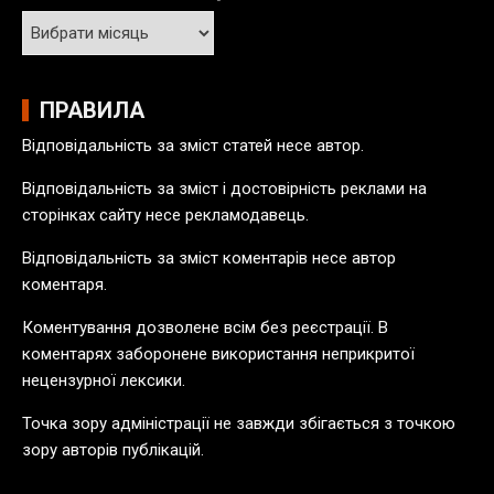
А
р
х
і
ПРАВИЛА
в
Відповідальність за зміст статей несе автор.
п
у
Відповідальність за зміст і достовірність реклами на
б
сторінках сайту несе рекламодавець.
л
Відповідальність за зміст коментарів несе автор
і
коментаря.
к
а
Коментування дозволене всім без реєстрації. В
ц
коментарях заборонене використання неприкритої
і
нецензурної лексики.
й
Точка зору адміністрації не завжди збігається з точкою
зору авторів публікацій.