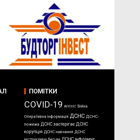
АЛ
ПОМІТКИ
COVID-19
Війна.
АНОНС
ДСНС
Оперативна інформація
ДСНС-
ДСНС застерігає
ДСНС
пожежа
корупція
ДСНС навчання
ДСНС
ДСНС інформує
інструктивні бесіди