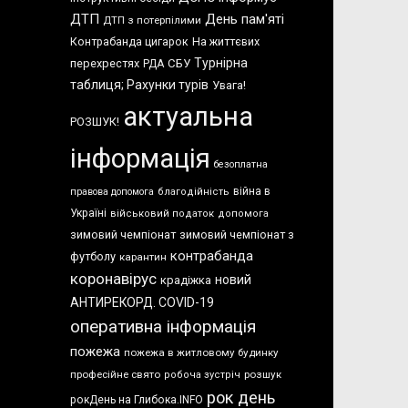
ДТП
День пам'яті
ДТП з потерпілими
Контрабанда цигарок
На життєвих
Турнірна
перехрестях
СБУ
РДА
таблиця; Рахунки турів
Увага!
актуальна
РОЗШУК!
інформація
безоплатна
війна в
правова допомога
благодійність
Україні
військовий податок
допомога
зимовий чемпіонат
зимовий чемпіонат з
контрабанда
футболу
карантин
коронавірус
новий
крадіжка
АНТИРЕКОРД. COVID-19
оперативна інформація
пожежа
пожежа в житловому будинку
професійне свято
розшук
робоча зустріч
рок день
рокДень на Глибока.INFO