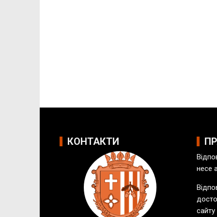
КОНТАКТИ
П
Відпо
несе 
Відпов
досто
сайту