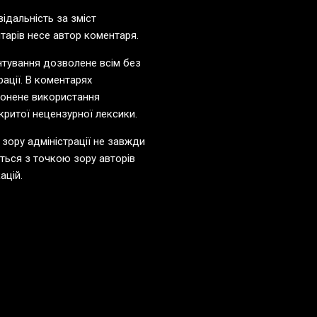
відальність за зміст
тарів несе автор коментаря.
тування дозволене всім без
рації. В коментарях
онене використання
критої нецензурної лексики.
 зору адміністрації не завжди
ється з точкою зору авторів
ацій.