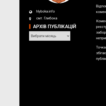
Відпо
hlyboka.info
комен
смт. Глибока
Комен
АРХІВ ПУБЛІКАЦІЙ
реєст
забор
А
непри
р
х
Точка
і
збіга
в
публік
п
у
б
л
і
к
а
ц