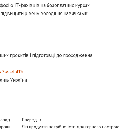
офесію ІТ-фахівців на безоплатних курсах.
 підвищити рівень володіння навичками:
ших проєктів і підготовці до проходження
.ly/7wJeL4Th
анів України
Назад
Вперед
раїні
Які продукти потрібно їсти для гарного настрою