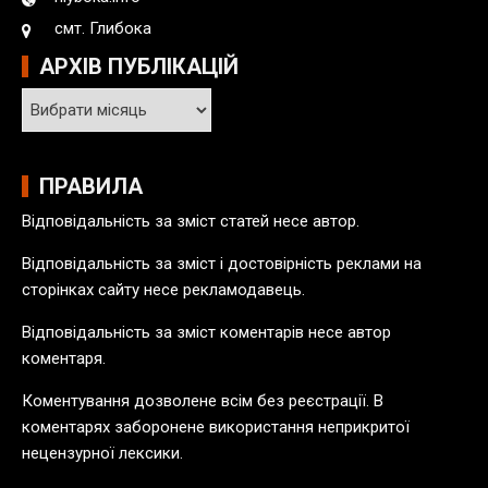
смт. Глибока
АРХІВ ПУБЛІКАЦІЙ
А
р
х
і
ПРАВИЛА
в
Відповідальність за зміст статей несе автор.
п
у
Відповідальність за зміст і достовірність реклами на
б
сторінках сайту несе рекламодавець.
л
Відповідальність за зміст коментарів несе автор
і
коментаря.
к
а
Коментування дозволене всім без реєстрації. В
ц
коментарях заборонене використання неприкритої
і
нецензурної лексики.
й