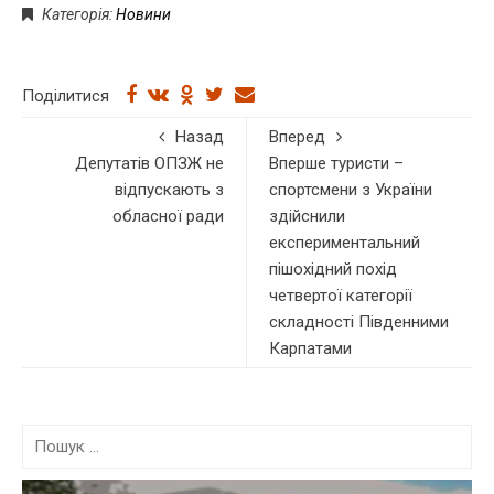
Категорія:
Новини
Поділитися
Назад
Вперед
Депутатів ОПЗЖ не
Вперше туристи –
відпускають з
спортсмени з України
обласної ради
здійснили
експериментальний
пішохідний похід
четвертої категорії
складності Південними
Карпатами
П
о
ш