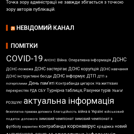
Точка зору адміністрації не завжди збігається з точкою
зору авторів публікацій.
НЕВІДОМИЙ КАНАЛ
ПОМІТКИ
COVID-19
ДСНС
Війна. Оперативна інформація
АНОНС
ДСНС застерігає
ДСНС корупція
ДСНС-пожежа
ДСНС навчання
ДСНС інформує
ДТП
ДСНС інструктивні бесіди
ДТП з
День пам'яті
Контрабанда цигарок
На життєвих
потерпілими
Турнірна таблиця; Рахунки турів
перехрестях
СБУ
Увага!
РДА
актуальна інформація
РОЗШУК!
війна в Україні
безоплатна правова допомога
благодійність
військовий
зимовий чемпіонат
зимовий чемпіонат з
податок
допомога
коронавірус
контрабанда
новий
футболу
крадіжка
карантин