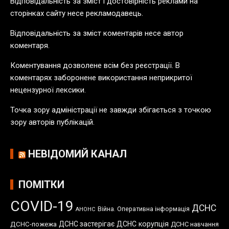
Відповідальність за зміст і достовірність реклами на
б
сторінках сайту несе рекламодавець.
л
Відповідальність за зміст коментарів несе автор
і
коментаря.
к
а
Коментування дозволене всім без реєстрації. В
ц
коментарях заборонене використання неприкритої
і
нецензурної лексики.
й
Точка зору адміністрації не завжди збігається з точкою
зору авторів публікацій.
НЕВІДОМИЙ КАНАЛ
ПОМІТКИ
COVID-19
ДСНС
Війна. Оперативна інформація
АНОНС
ДСНС застерігає
ДСНС корупція
ДСНС-пожежа
ДСНС навчання