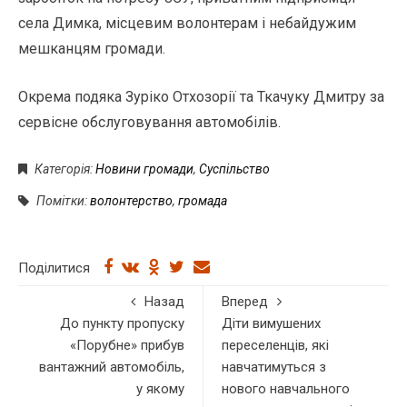
села Димка, місцевим волонтерам і небайдужим
мешканцям громади.
Окрема подяка Зуріко Отхозорії та Ткачуку Дмитру за
сервісне обслуговування автомобілів.
Категорія:
Новини громади
,
Суспільство
Помітки:
волонтерство
,
громада
Поділитися
Назад
Вперед
До пункту пропуску
Діти вимушених
«Порубне» прибув
переселенців, які
вантажний автомобіль,
навчатимуться з
у якому
нового навчального