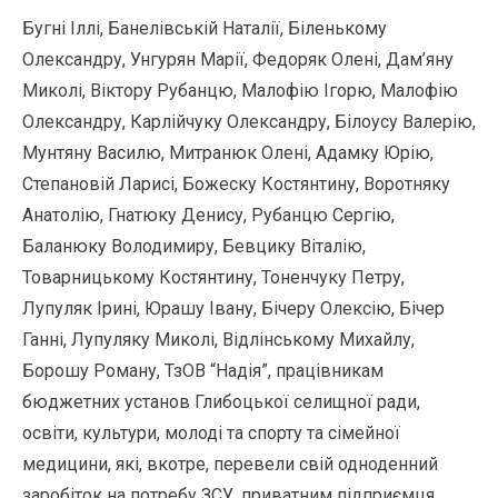
Бугні Іллі, Банелівській Наталії, Біленькому
Олександру, Унгурян Марії, Федоряк Олені, Дам’яну
Миколі, Віктору Рубанцю, Малофію Ігорю, Малофію
Олександру, Карлійчуку Олександру, Білоусу Валерію,
Мунтяну Василю, Митранюк Олені, Адамку Юрію,
Степановій Ларисі, Божеску Костянтину, Воротняку
Анатолію, Гнатюку Денису, Рубанцю Сергію,
Баланюку Володимиру, Бевцику Віталію,
Товарницькому Костянтину, Тоненчуку Петру,
Лупуляк Ірині, Юрашу Івану, Бічеру Олексію, Бічер
Ганні, Лупуляку Миколі, Відлінському Михайлу,
Борошу Роману, ТзОВ “Надія”, працівникам
бюджетних установ Глибоцької селищної ради,
освіти, культури, молоді та спорту та сімейної
медицини, які, вкотре, перевели свій одноденний
заробіток на потребу ЗСУ, приватним підприємця