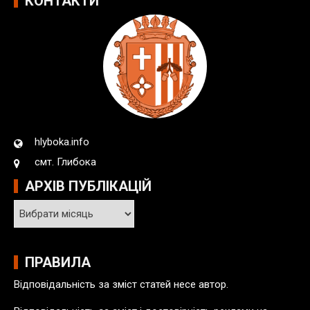
КОНТАКТИ
hlyboka.info
смт. Глибока
АРХІВ ПУБЛІКАЦІЙ
А
р
х
і
ПРАВИЛА
в
Відповідальність за зміст статей несе автор.
п
у