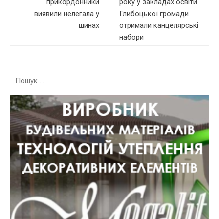
прикордонники
року у закладах освіти
виявили нелегала у
Глибоцької громади
шинах
отримали канцелярські
набори
П
о
ш
у
к
: