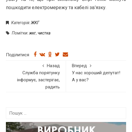
пошкодити електромережу та кабелі зв’язку.
Категорія:
ЖКГ
Помітки:
жкг
,
чистка
Поділитися
Назад
Вперед
Служба порятунку
У нас хороший депутат!
інформує, застерігає,
А у вас?
радить
П
о
ш