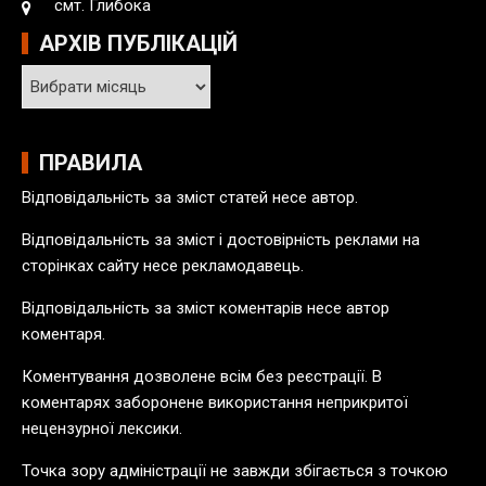
смт. Глибока
АРХІВ ПУБЛІКАЦІЙ
А
р
х
і
ПРАВИЛА
в
Відповідальність за зміст статей несе автор.
п
у
Відповідальність за зміст і достовірність реклами на
б
сторінках сайту несе рекламодавець.
л
Відповідальність за зміст коментарів несе автор
і
коментаря.
к
а
Коментування дозволене всім без реєстрації. В
ц
коментарях заборонене використання неприкритої
і
нецензурної лексики.
й
Точка зору адміністрації не завжди збігається з точкою