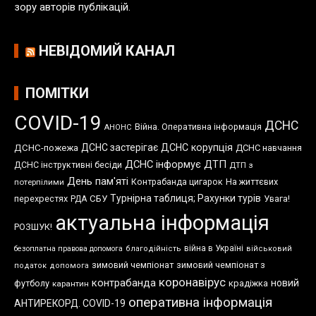
зору авторів публікацій.
НЕВІДОМИЙ КАНАЛ
ПОМІТКИ
COVID-19
ДСНС
Війна. Оперативна інформація
АНОНС
ДСНС застерігає
ДСНС корупція
ДСНС-пожежа
ДСНС навчання
ДСНС інформує
ДТП
ДСНС інструктивні бесіди
ДТП з
День пам'яті
Контрабанда цигарок
На життєвих
потерпілими
Турнірна таблиця; Рахунки турів
перехрестях
СБУ
Увага!
РДА
актуальна інформація
РОЗШУК!
війна в Україні
безоплатна правова допомога
благодійність
військовий
зимовий чемпіонат
зимовий чемпіонат з
податок
допомога
коронавірус
контрабанда
новий
футболу
крадіжка
карантин
оперативна інформація
АНТИРЕКОРД. COVID-19