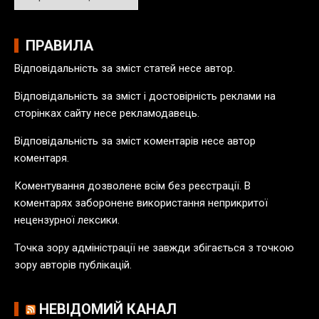
р
х
і
ПРАВИЛА
в
Відповідальність за зміст статей несе автор.
п
у
Відповідальність за зміст і достовірність реклами на
б
сторінках сайту несе рекламодавець.
л
Відповідальність за зміст коментарів несе автор
і
коментаря.
к
а
Коментування дозволене всім без реєстрації. В
ц
коментарях заборонене використання неприкритої
і
нецензурної лексики.
й
Точка зору адміністрації не завжди збігається з точкою
зору авторів публікацій.
НЕВІДОМИЙ КАНАЛ