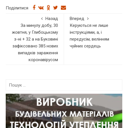
Поділитися
Назад
Вперед
За минулу добу, 30
Керуються не лише
жовтня, у Глибоцькому
інструкціями, а, і
з-ні + 32 а на Буковині
передусім, велінням
зафіксовано 385 нових
чуйних сердець
випадків зараження
коронавірусом
П
о
ш
у
к
: