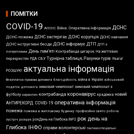
ПОМІТКИ
COVID-19
ДСНС
Війна. Оперативна інформація
АНОНС
ДСНС застерігає
ДСНС корупція
ДСНС-пожежа
ДСНС навчання
ДСНС інформує
ДТП
ДСНС інструктивні бесіди
ДТП з
День пам'яті
Контрабанда цигарок
На життєвих
потерпілими
Турнірна таблиця; Рахунки турів
перехрестях
СБУ
Увага!
РДА
актуальна інформація
РОЗШУК!
війна в Україні
безоплатна правова допомога
благодійність
військовий
зимовий чемпіонат
зимовий чемпіонат з
податок
допомога
коронавірус
контрабанда
новий
футболу
крадіжка
карантин
оперативна інформація
АНТИРЕКОРД. COVID-19
пожежа
пожежа в житловому будинку
професійне свято
робоча
рок день на
розшук
рокДень на Глибока.INFO
зустріч
Глибока ІНФО
справи волонтерські
тактико-спеціальні