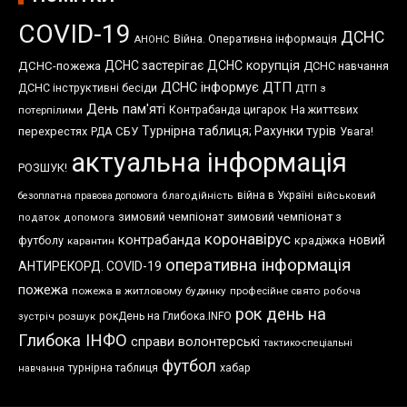
COVID-19
ДСНС
Війна. Оперативна інформація
АНОНС
ДСНС застерігає
ДСНС корупція
ДСНС-пожежа
ДСНС навчання
ДСНС інформує
ДТП
ДСНС інструктивні бесіди
ДТП з
День пам'яті
Контрабанда цигарок
На життєвих
потерпілими
Турнірна таблиця; Рахунки турів
перехрестях
СБУ
Увага!
РДА
актуальна інформація
РОЗШУК!
війна в Україні
безоплатна правова допомога
благодійність
військовий
зимовий чемпіонат
зимовий чемпіонат з
податок
допомога
коронавірус
контрабанда
новий
футболу
крадіжка
карантин
оперативна інформація
АНТИРЕКОРД. COVID-19
пожежа
пожежа в житловому будинку
професійне свято
робоча
рок день на
розшук
рокДень на Глибока.INFO
зустріч
Глибока ІНФО
справи волонтерські
тактико-спеціальні
футбол
хабар
турнірна таблиця
навчання