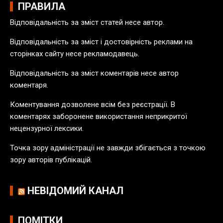
і
ПРАВИЛА
в
Відповідальність за зміст статей несе автор.
п
у
Відповідальність за зміст і достовірність реклами на
б
сторінках сайту несе рекламодавець.
л
Відповідальність за зміст коментарів несе автор
і
коментаря.
к
а
Коментування дозволене всім без реєстрації. В
ц
коментарях заборонене використання неприкритої
і
нецензурної лексики.
й
Точка зору адміністрації не завжди збігається з точкою
зору авторів публікацій.
НЕВІДОМИЙ КАНАЛ
ПОМІТКИ