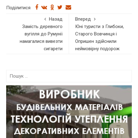
Поділитися
Назад
Вперед
Замість деревного
Юні туристи з Глибоки,
вугілля до Румунії
Старого Вовчинця і
намагалися вивезти
Опришен здійснили
сигарети
неймовірну подорож
П
о
ш
у
к
: