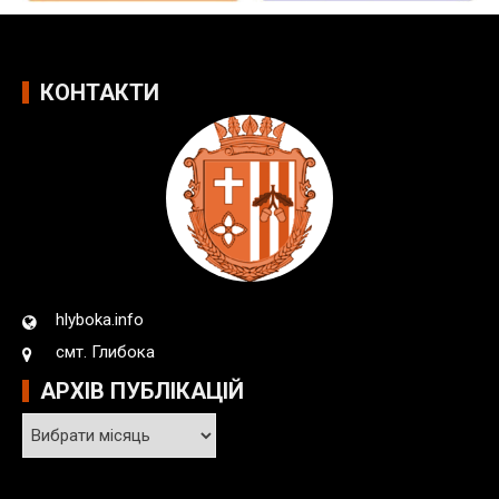
КОНТАКТИ
hlyboka.info
смт. Глибока
АРХІВ ПУБЛІКАЦІЙ
А
р
х