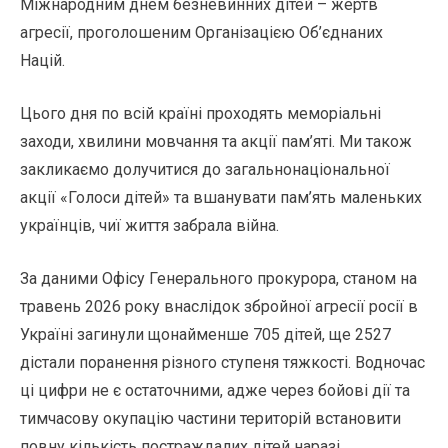
Міжнародним днем безневинних дітей – жертв
агресії, проголошеним Організацією Об’єднаних
Націй.
Цього дня по всій країні проходять меморіальні
заходи, хвилини мовчання та акції пам’яті. Ми також
закликаємо долучитися до загальнонаціональної
акції «Голоси дітей» та вшанувати пам’ять маленьких
українців, чиї життя забрала війна.
За даними Офісу Генерального прокурора, станом на
травень 2026 року внаслідок збройної агресії росії в
Україні загинули щонайменше 705 дітей, ще 2527
дістали поранення різного ступеня тяжкості. Водночас
ці цифри не є остаточними, адже через бойові дії та
тимчасову окупацію частини територій встановити
повну кількість постраждалих дітей наразі