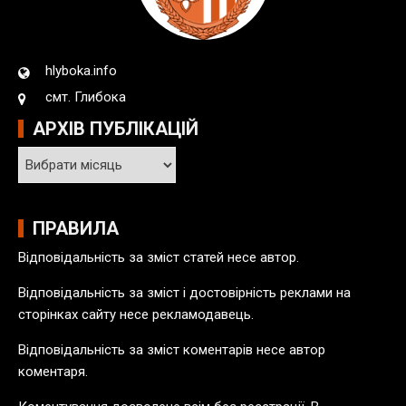
hlyboka.info
смт. Глибока
АРХІВ ПУБЛІКАЦІЙ
А
р
х
і
ПРАВИЛА
в
Відповідальність за зміст статей несе автор.
п
у
Відповідальність за зміст і достовірність реклами на
б
сторінках сайту несе рекламодавець.
л
Відповідальність за зміст коментарів несе автор
і
коментаря.
к
а