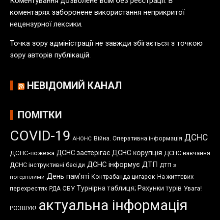
Коментування дозволене всім без реєстрації. В
ц
коментарях заборонене використання неприкритої
і
нецензурної лексики.
й
Точка зору адміністрації не завжди збігається з точкою
зору авторів публікацій.
НЕВІДОМИЙ КАНАЛ
ПОМІТКИ
COVID-19
ДСНС
Війна. Оперативна інформація
АНОНС
ДСНС застерігає
ДСНС корупція
ДСНС-пожежа
ДСНС навчання
ДСНС інформує
ДТП
ДСНС інструктивні бесіди
ДТП з
День пам'яті
Контрабанда цигарок
На життєвих
потерпілими
Турнірна таблиця; Рахунки турів
перехрестях
СБУ
Увага!
РДА
актуальна інформація
РОЗШУК!