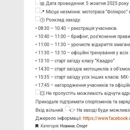
Дата проведення: 5 жовтня 2025 року
Місце незмінне: мототраса “Філікрос” 
Розклад заходу:
• 08:30 – 10:40 – реєстрація учасників
• 10:40 – 11:00 – брифінг, роз’яснення пр
• 11:00 – 11:30 – урочисте відкриття змаган
• 11:30 – 13:10 – офіційні тренування у всі
• 13:10 – старт заїзду класу “Квадро”
• 14:30 – старт заїздів мотоциклів з об’ємо
• 15:35 – старт заїзду усіх інших класів: МХ
• 17:45 – нагородження учасників та офіцій
Не пропустіть можливість відчути адр
Приходьте підтримати спортсменів та заря
Вхід вільний.
На заході буде можливіс
Джерело інформації:
https://www.facebook
Категорія:
Новини
,
Спорт