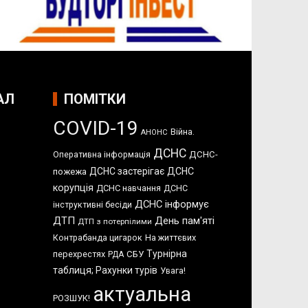
АЛ
ПОМІТКИ
COVID-19
Війна.
АНОНС
ДСНС
Оперативна інформація
ДСНС-
ДСНС застерігає
ДСНС
пожежа
корупція
ДСНС навчання
ДСНС
ДСНС інформує
інструктивні бесіди
ДТП
День пам'яті
ДТП з потерпілими
Контрабанда цигарок
На життєвих
Турнірна
перехрестях
СБУ
РДА
таблиця; Рахунки турів
Увага!
актуальна
РОЗШУК!