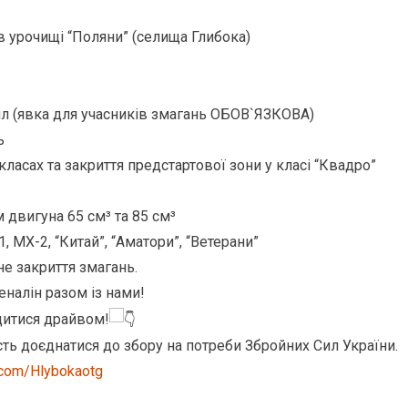
в урочищі “Поляни” (селища Глибока)
авил (явка для учасників змагань ОБОВ`ЯЗКОВА)
ь
х класах та закриття предстартової зони у класі “Квадро”
м двигуна 65 см³ та 85 см³
-1, МХ-2, “Китай”, “Аматори”, “Ветерани”
не закриття змагань.
еналін разом із нами!
дитися драйвом!
ть доєднатися до збору на потреби Збройних Сил України.
.com/Hlybokaotg