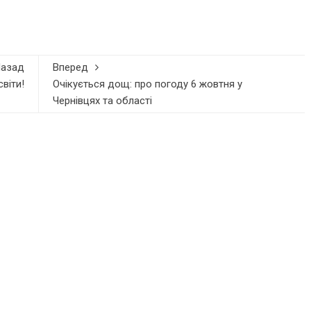
Назад
Вперед
віти!
Очікується дощ: про погоду 6 жовтня у
Чернівцях та області