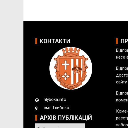
КОНТАКТИ
П
Відпо
несе 
Відпов
досто
сайту
Відпо
hlyboka.info
комен
смт. Глибока
Комен
АРХІВ ПУБЛІКАЦІЙ
реєст
забор
А