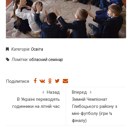
Категорія:
Освіта
Помітки:
обласний семінар
Поділитися
Назад
Вперед
В Україні переводять
Зимній Чемпіонат
годинники на літній час
Глибоцького району з
міні-футболу (ігри ¼
фіналу)