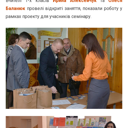
Вчителі 1-х класів
Ирина Алексейчук
та
Олеся
Баланюк
провелі відкриті заняття, показали роботу у
рамках проекту для учасників семінару.