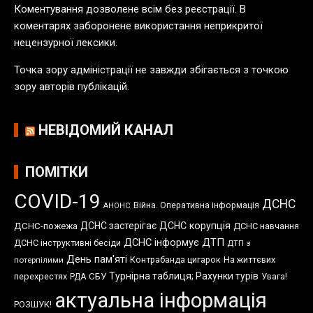
а
Коментування дозволене всім без реєстрації. В
ц
коментарях заборонене використання неприкритої
і
нецензурної лексики.
й
Точка зору адміністрації не завжди збігається з точкою
зору авторів публікацій.
НЕВІДОМИЙ КАНАЛ
ПОМІТКИ
COVID-19
ДСНС
Війна. Оперативна інформація
АНОНС
ДСНС застерігає
ДСНС корупція
ДСНС-пожежа
ДСНС навчання
ДСНС інформує
ДТП
ДСНС інструктивні бесіди
ДТП з
День пам'яті
Контрабанда цигарок
На життєвих
потерпілими
Турнірна таблиця; Рахунки турів
перехрестях
СБУ
Увага!
РДА
актуальна інформація
РОЗШУК!