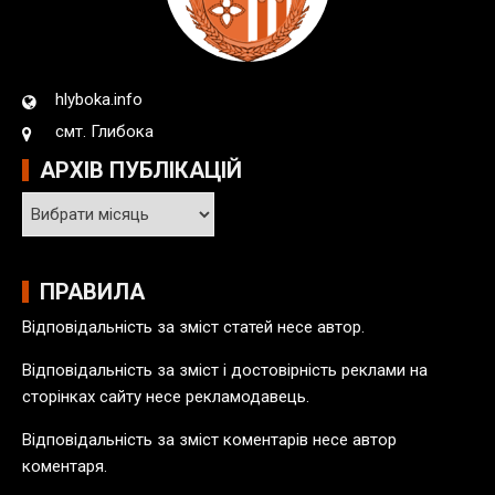
hlyboka.info
смт. Глибока
АРХІВ ПУБЛІКАЦІЙ
А
р
х
і
ПРАВИЛА
в
Відповідальність за зміст статей несе автор.
п
у
Відповідальність за зміст і достовірність реклами на
б
сторінках сайту несе рекламодавець.
л
Відповідальність за зміст коментарів несе автор
і
коментаря.
к