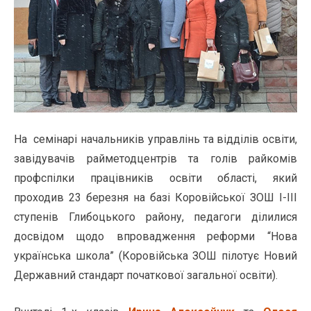
На семінарі начальників управлінь та відділів освіти,
завідувачів райметодцентрів та голів райкомів
профспілки працівників освіти області, який
проходив 23 березня на базі Коровійської ЗОШ І-ІІІ
ступенів Глибоцького району, педагоги ділилися
досвідом щодо впровадження реформи “Нова
українська школа” (Коровійська ЗОШ пілотує Новий
Державний стандарт початкової загальної освіти).