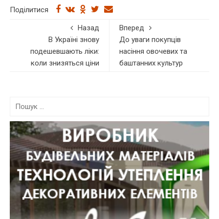
Поділитися
Назад
Вперед
В Україні знову
До уваги покупців
подешевшають ліки:
насіння овочевих та
коли знизяться ціни
баштанних культур
П
о
ш
у
к
: