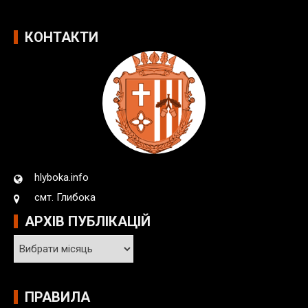
КОНТАКТИ
hlyboka.info
смт. Глибока
АРХІВ ПУБЛІКАЦІЙ
А
р
х
і
ПРАВИЛА