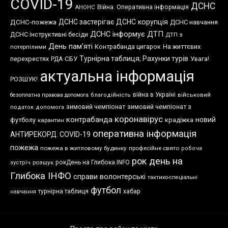
COVID-19
ДСНС
Війна. Оперативна інформація
АНОНС
ДСНС застерігає
ДСНС корупція
ДСНС-пожежа
ДСНС навчання
ДСНС інформує
ДТП
ДСНС інструктивні бесіди
ДТП з
День пам'яті
Контрабанда цигарок
На життєвих
потерпілими
Турнірна таблиця; Рахунки турів
перехрестях
СБУ
Увага!
РДА
актуальна інформація
РОЗШУК!
війна в Україні
безоплатна правова допомога
благодійність
військовий
зимовий чемпіонат
зимовий чемпіонат з
податок
допомога
коронавірус
контрабанда
новий
футболу
крадіжка
карантин
оперативна інформація
АНТИРЕКОРД. COVID-19
пожежа
пожежа в житловому будинку
професійне свято
робоча
рок день на
розшук
рокДень на Глибока.INFO
зустріч
Глибока ІНФО
справи волонтерські
тактико-спеціальні
футбол
хабар
турнірна таблиця
навчання