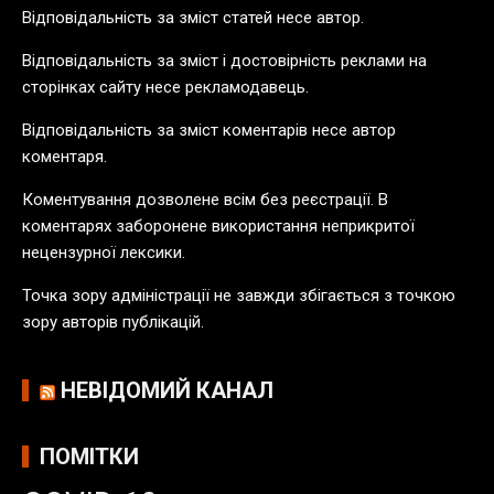
в
Відповідальність за зміст статей несе автор.
п
у
Відповідальність за зміст і достовірність реклами на
б
сторінках сайту несе рекламодавець.
л
Відповідальність за зміст коментарів несе автор
і
коментаря.
к
а
Коментування дозволене всім без реєстрації. В
ц
коментарях заборонене використання неприкритої
і
нецензурної лексики.
й
Точка зору адміністрації не завжди збігається з точкою
зору авторів публікацій.
НЕВІДОМИЙ КАНАЛ
ПОМІТКИ