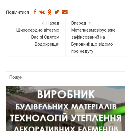
Поділитися
Назад
Вперед
Щиросердно вітаємо
Метапневмовірус вже
Вас зі Святом
зафіксований на
Водохреща!
Буковині: що відомо
про недугу
П
о
ш
у
к
: