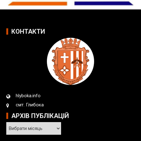
КОНТАКТИ
hlyboka.info
смт. Глибока
АРХІВ ПУБЛІКАЦІЙ
А
р