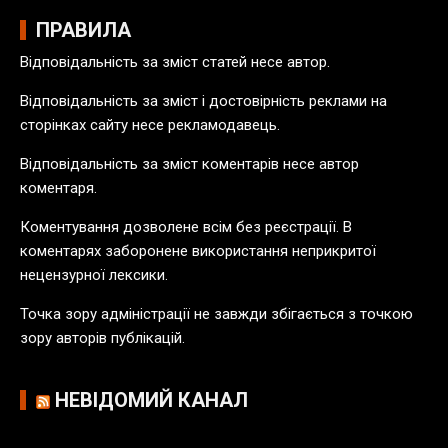
х
і
ПРАВИЛА
в
Відповідальність за зміст статей несе автор.
п
у
Відповідальність за зміст і достовірність реклами на
б
сторінках сайту несе рекламодавець.
л
Відповідальність за зміст коментарів несе автор
і
коментаря.
к
а
Коментування дозволене всім без реєстрації. В
ц
коментарях заборонене використання неприкритої
і
нецензурної лексики.
й
Точка зору адміністрації не завжди збігається з точкою
зору авторів публікацій.
НЕВІДОМИЙ КАНАЛ