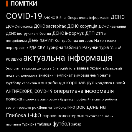
ПОМІТКИ
COVID-19
ДСНС
Війна. Оперативна інформація
АНОНС
ДСНС застерігає
ДСНС корупція
ДСНС-пожежа
ДСНС навчання
ДСНС інформує
ДТП
ДСНС інструктивні бесіди
ДТП з
День пам'яті
Контрабанда цигарок
На життєвих
потерпілими
Турнірна таблиця; Рахунки турів
перехрестях
СБУ
Увага!
РДА
актуальна інформація
РОЗШУК!
війна в Україні
безоплатна правова допомога
благодійність
військовий
зимовий чемпіонат
зимовий чемпіонат з
податок
допомога
коронавірус
контрабанда
новий
футболу
крадіжка
карантин
оперативна інформація
АНТИРЕКОРД. COVID-19
пожежа
пожежа в житловому будинку
професійне свято
робоча
рок день на
розшук
рокДень на Глибока.INFO
зустріч
Глибока ІНФО
справи волонтерські
тактико-спеціальні
футбол
хабар
турнірна таблиця
навчання