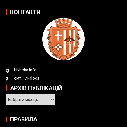
КОНТАКТИ
hlyboka.info
смт. Глибока
АРХІВ ПУБЛІКАЦІЙ
А
р
х
і
ПРАВИЛА
в