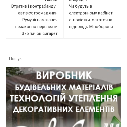
Втратив і контрабанду і
Чи будуть в
автівку: громадянин
електронному кабінеті
Румунії намагався
е-повістки: остаточна
незаконно перевезти
відповідь Міноборони
375 пачок сигарет
П
о
ш
у
к
: