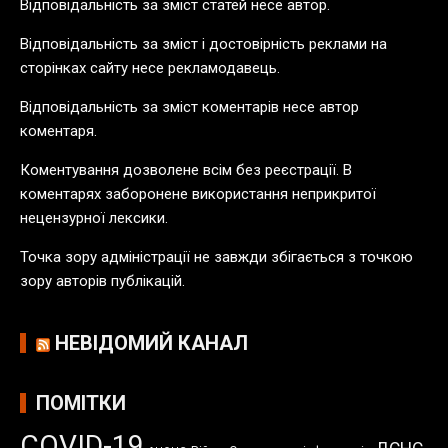
Відповідальність за зміст статей несе автор.
п
у
Відповідальність за зміст і достовірність реклами на
б
сторінках сайту несе рекламодавець.
л
Відповідальність за зміст коментарів несе автор
і
коментаря.
к
а
Коментування дозволене всім без реєстрації. В
ц
коментарях заборонене використання неприкритої
і
нецензурної лексики.
й
Точка зору адміністрації не завжди збігається з точкою
зору авторів публікацій.
НЕВІДОМИЙ КАНАЛ
ПОМІТКИ
COVID-19