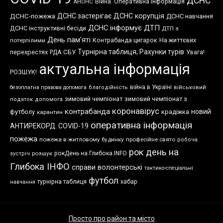
ДСНС
Війна. Оперативна інформація
АНОНС
ДСНС застерігає
ДСНС корупція
ДСНС-пожежа
ДСНС навчання
ДСНС інформує
ДТП
ДСНС інструктивні бесіди
ДТП з
День пам'яті
Контрабанда цигарок
На життєвих
потерпілими
Турнірна таблиця; Рахунки турів
перехрестях
СБУ
Увага!
РДА
актуальна інформація
РОЗШУК!
війна в Україні
безоплатна правова допомога
благодійність
військовий
зимовий чемпіонат
зимовий чемпіонат з
податок
допомога
коронавірус
контрабанда
новий
футболу
крадіжка
карантин
оперативна інформація
АНТИРЕКОРД. COVID-19
пожежа
пожежа в житловому будинку
професійне свято
робоча
рок день на
розшук
рокДень на Глибока.INFO
зустріч
Глибока ІНФО
справи волонтерські
тактико-спеціальні
футбол
хабар
турнірна таблиця
навчання
Просто про район та місто