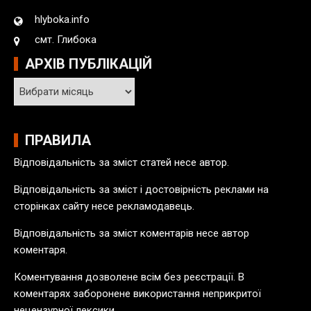
hlyboka.info
смт. Глибока
АРХІВ ПУБЛІКАЦІЙ
А
р
х
і
ПРАВИЛА
в
Відповідальність за зміст статей несе автор.
п
у
Відповідальність за зміст і достовірність реклами на
б
сторінках сайту несе рекламодавець.
л
Відповідальність за зміст коментарів несе автор
і
коментаря.
к
а
Коментування дозволене всім без реєстрації. В
ц
коментарях заборонене використання неприкритої
і
нецензурної лексики.