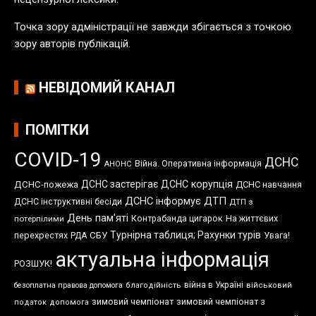
й
Точка зору адміністрації не завжди збігається з точкою
зору авторів публікацій.
НЕВІДОМИЙ КАНАЛ
ПОМІТКИ
COVID-19
ДСНС
Війна. Оперативна інформація
АНОНС
ДСНС застерігає
ДСНС корупція
ДСНС-пожежа
ДСНС навчання
ДСНС інформує
ДТП
ДСНС інструктивні бесіди
ДТП з
День пам'яті
Контрабанда цигарок
На життєвих
потерпілими
Турнірна таблиця; Рахунки турів
перехрестях
СБУ
Увага!
РДА
актуальна інформація
РОЗШУК!
війна в Україні
безоплатна правова допомога
благодійність
військовий
зимовий чемпіонат
зимовий чемпіонат з
податок
допомога