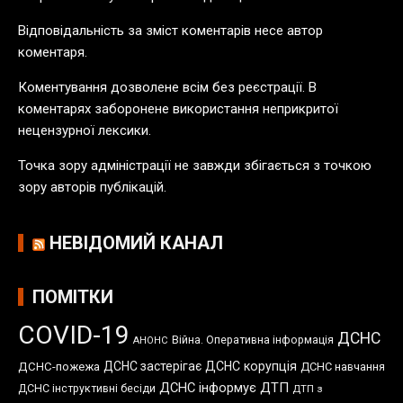
л
Відповідальність за зміст коментарів несе автор
і
коментаря.
к
а
Коментування дозволене всім без реєстрації. В
ц
коментарях заборонене використання неприкритої
і
нецензурної лексики.
й
Точка зору адміністрації не завжди збігається з точкою
зору авторів публікацій.
НЕВІДОМИЙ КАНАЛ
ПОМІТКИ
COVID-19
ДСНС
Війна. Оперативна інформація
АНОНС
ДСНС застерігає
ДСНС корупція
ДСНС-пожежа
ДСНС навчання
ДСНС інформує
ДТП
ДСНС інструктивні бесіди
ДТП з