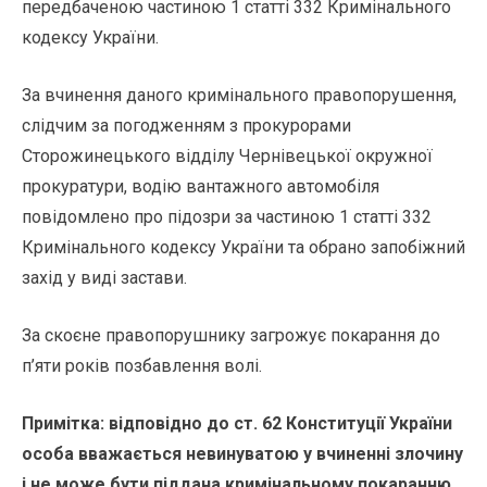
передбаченою частиною 1 статті 332 Кримінального
кодексу України.
За вчинення даного кримінального правопорушення,
слідчим за погодженням з прокурорами
Сторожинецького відділу Чернівецької окружної
прокуратури, водію вантажного автомобіля
повідомлено про підозри за частиною 1 статті 332
Кримінального кодексу України та обрано запобіжний
захід у виді застави.
За скоєне правопорушнику загрожує покарання до
п’яти років позбавлення волі.
Примітка: відповідно до ст. 62 Конституції України
особа вважається невинуватою у вчиненні злочину
і не може бути піддана кримінальному покаранню,