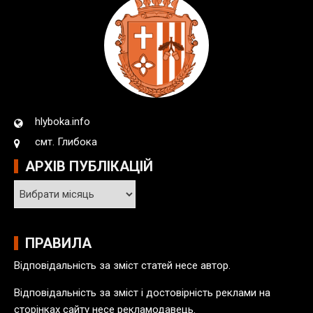
hlyboka.info
смт. Глибока
АРХІВ ПУБЛІКАЦІЙ
А
р
х
і
ПРАВИЛА
в
Відповідальність за зміст статей несе автор.
п
у
Відповідальність за зміст і достовірність реклами на
б
сторінках сайту несе рекламодавець.