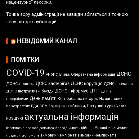
нецензурної лексики.
й
Точка зору адміністрації не завжди збігається з точкою
зору авторів публікацій.
НЕВІДОМИЙ КАНАЛ
ПОМІТКИ
COVID-19
ДСНС
Війна. Оперативна інформація
АНОНС
ДСНС застерігає
ДСНС корупція
ДСНС-пожежа
ДСНС навчання
ДСНС інформує
ДТП
ДСНС інструктивні бесіди
ДТП з
День пам'яті
Контрабанда цигарок
На життєвих
потерпілими
Турнірна таблиця; Рахунки турів
перехрестях
СБУ
Увага!
РДА
актуальна інформація
РОЗШУК!
війна в Україні
безоплатна правова допомога
благодійність
військовий
зимовий чемпіонат
зимовий чемпіонат з
податок
допомога