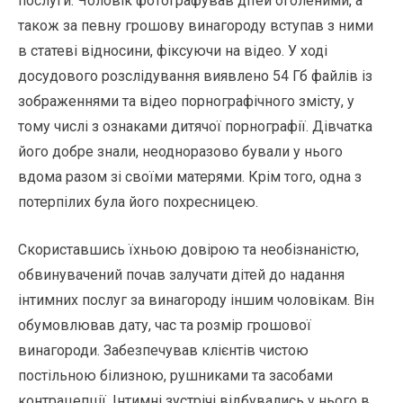
послуги. Чоловік фотографував дітей оголеними, а
також за певну грошову винагороду вступав з ними
в статеві відносини, фіксуючи на відео. У ході
досудового розслідування виявлено 54 Гб файлів із
зображеннями та відео порнографічного змісту, у
тому числі з ознаками дитячої порнографії. Дівчатка
його добре знали, неодноразово бували у нього
вдома разом зі своїми матерями. Крім того, одна з
потерпілих була його похресницею.
Скориставшись їхньою довірою та необізнаністю,
обвинувачений почав залучати дітей до надання
інтимних послуг за винагороду іншим чоловікам. Він
обумовлював дату, час та розмір грошової
винагороди. Забезпечував клієнтів чистою
постільною білизною, рушниками та засобами
контрацепції. Інтимні зустрічі відбувались у нього в