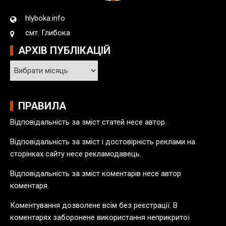
hlyboka.info
смт. Глибока
АРХІВ ПУБЛІКАЦІЙ
А
р
х
і
ПРАВИЛА
в
Відповідальність за зміст статей несе автор.
п
у
Відповідальність за зміст і достовірність реклами на
б
сторінках сайту несе рекламодавець.
л
Відповідальність за зміст коментарів несе автор
і
коментаря.
к
а
Коментування дозволене всім без реєстрації. В
ц
коментарях заборонене використання неприкритої
і