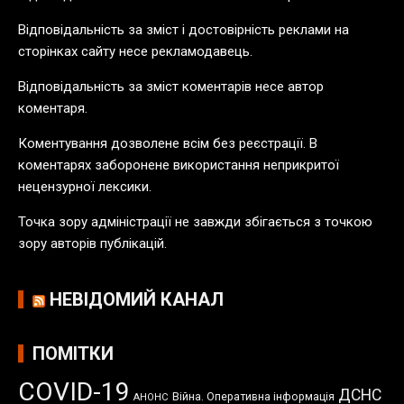
п
у
Відповідальність за зміст і достовірність реклами на
б
сторінках сайту несе рекламодавець.
л
Відповідальність за зміст коментарів несе автор
і
коментаря.
к
а
Коментування дозволене всім без реєстрації. В
ц
коментарях заборонене використання неприкритої
і
нецензурної лексики.
й
Точка зору адміністрації не завжди збігається з точкою
зору авторів публікацій.
НЕВІДОМИЙ КАНАЛ
ПОМІТКИ
COVID-19
ДСНС
Війна. Оперативна інформація
АНОНС