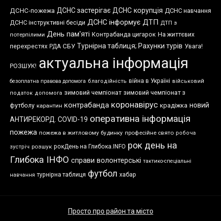
ДСНС застерігає
ДСНС корупція
ДСНС-пожежа
ДСНС навчання
ДСНС інформує
ДТП
ДСНС інструктивні бесіди
ДТП з
День пам'яті
Контрабанда цигарок
На життєвих
потерпілими
Турнірна таблиця; Рахунки турів
перехрестях
СБУ
Увага!
РДА
актуальна інформація
РОЗШУК!
війна в Україні
безоплатна правова допомога
благодійність
військовий
зимовий чемпіонат
зимовий чемпіонат з
податок
допомога
коронавірус
контрабанда
новий
футболу
крадіжка
карантин
оперативна інформація
АНТИРЕКОРД. COVID-19
пожежа
пожежа в житловому будинку
професійне свято
робоча
рок день на
розшук
рокДень на Глибока.INFO
зустріч
Глибока ІНФО
справи волонтерські
тактико-спеціальні
футбол
хабар
турнірна таблиця
навчання
Просто про район та місто