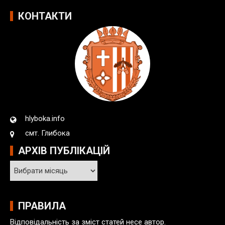
КОНТАКТИ
hlyboka.info
смт. Глибока
АРХІВ ПУБЛІКАЦІЙ
А
р
х
і
ПРАВИЛА
в
Відповідальність за зміст статей несе автор.