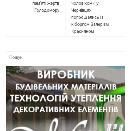
памʼяті жертв
чоловіком»: у
Голодомору
Чернівцях
попрощались із
кіборгом Валерієм
Красняном
П
о
ш
у
к
: