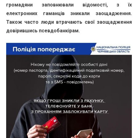
громадяни заповнювали відомості, з їх
електронних гаманців зникали заощадження.
Також часто люди втрачають свої заощадження
довірившись псевдобанкірам.