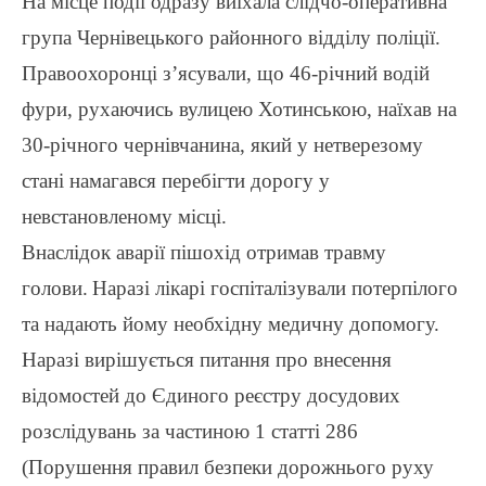
На місце події одразу виїхала слідчо-оперативна
група Чернівецького районного відділу поліції.
Правоохоронці з’ясували, що 46-річний водій
фури, рухаючись вулицею Хотинською, наїхав на
30-річного чернівчанина, який у нетверезому
стані намагався перебігти дорогу у
невстановленому місці.
Внаслідок аварії пішохід отримав травму
голови.
Наразі лікарі госпіталізували потерпілого
та надають йому необхідну медичну допомогу.
Наразі вирішується питання про внесення
відомостей до Єдиного реєстру досудових
розслідувань за частиною 1 статті 286
(Порушення правил безпеки дорожнього руху