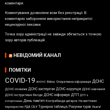
коментаря.
к
а
Коментування дозволене всім без реєстрації. В
ц
коментарях заборонене використання неприкритої
і
нецензурної лексики.
й
Точка зору адміністрації не завжди збігається з точкою
зору авторів публікацій.
НЕВІДОМИЙ КАНАЛ
ПОМІТКИ
COVID-19
ДСНС
Війна. Оперативна інформація
АНОНС
ДСНС застерігає
ДСНС корупція
ДСНС-пожежа
ДСНС навчання
ДСНС інформує
ДТП
ДСНС інструктивні бесіди
ДТП з
День пам'яті
Контрабанда цигарок
На життєвих
потерпілими
Турнірна таблиця; Рахунки турів
перехрестях
СБУ
Увага!
РДА