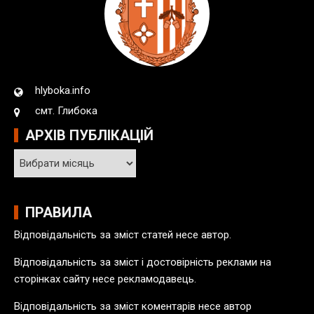
hlyboka.info
смт. Глибока
АРХІВ ПУБЛІКАЦІЙ
А
р
х
і
ПРАВИЛА
в
Відповідальність за зміст статей несе автор.
п
у
Відповідальність за зміст і достовірність реклами на
б
сторінках сайту несе рекламодавець.
л
Відповідальність за зміст коментарів несе автор
і