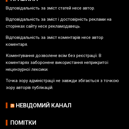
в
Відповідальність за зміст статей несе автор.
п
у
Відповідальність за зміст і достовірність реклами на
б
сторінках сайту несе рекламодавець.
л
Відповідальність за зміст коментарів несе автор
і
коментаря.
к
а
Коментування дозволене всім без реєстрації. В
ц
коментарях заборонене використання неприкритої
і
нецензурної лексики.
й
Точка зору адміністрації не завжди збігається з точкою
зору авторів публікацій.
НЕВІДОМИЙ КАНАЛ
ПОМІТКИ