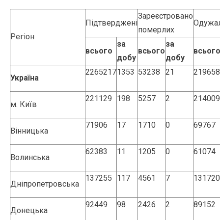
Зареєстровано
Підтверджені
Одужа
померлих
Регіон
за
за
всього
всього
всьог
добу
добу
2265217
1353
53238
21
219658
Україна
221129
198
5257
2
214009
м. Київ
71906
17
1710
0
69767
Вінницька
62383
11
1205
0
61074
Волинська
137255
117
4561
7
131720
Дніпропетровська
92449
98
2426
2
89152
Донецька