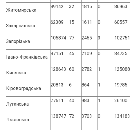
89142
32
1815
0
86963
Житомирська
62389
15
1611
0
60557
Закарпатська
105874
77
2465
3
102751
Запорізька
87151
45
2109
0
84735
Івано-Франківська
128643
60
2782
1
125088
Київська
20813
6
864
1
19785
Кіровоградська
27611
40
983
1
26100
Луганська
138747
72
3703
0
134183
Львівська