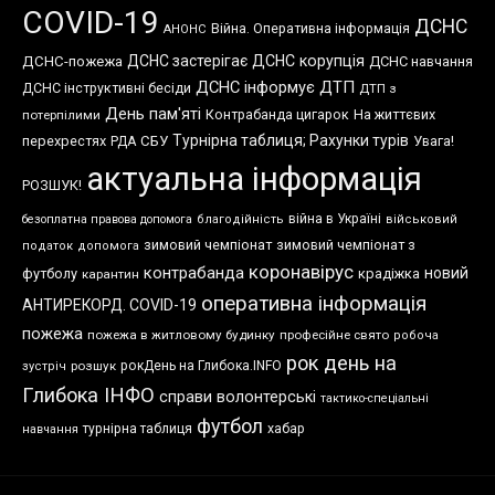
COVID-19
ДСНС
Війна. Оперативна інформація
АНОНС
ДСНС застерігає
ДСНС корупція
ДСНС-пожежа
ДСНС навчання
ДСНС інформує
ДТП
ДСНС інструктивні бесіди
ДТП з
День пам'яті
Контрабанда цигарок
На життєвих
потерпілими
Турнірна таблиця; Рахунки турів
перехрестях
СБУ
Увага!
РДА
актуальна інформація
РОЗШУК!
війна в Україні
безоплатна правова допомога
благодійність
військовий
зимовий чемпіонат
зимовий чемпіонат з
податок
допомога
коронавірус
контрабанда
новий
футболу
крадіжка
карантин
оперативна інформація
АНТИРЕКОРД. COVID-19
пожежа
пожежа в житловому будинку
професійне свято
робоча
рок день на
розшук
рокДень на Глибока.INFO
зустріч
Глибока ІНФО
справи волонтерські
тактико-спеціальні
футбол
хабар
турнірна таблиця
навчання