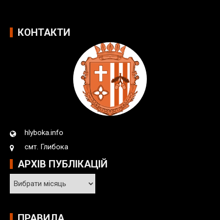
КОНТАКТИ
hlyboka.info
смт. Глибока
АРХІВ ПУБЛІКАЦІЙ
А
р
х
і
ПРАВИЛА