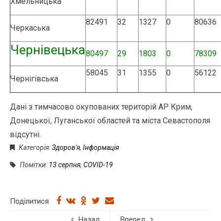
Хмельницька
82491
32
1327
0
80636
Черкаська
Чернівецька
80497
29
1803
0
78309
58045
31
1355
0
56122
Чернігівська
Дані з тимчасово окупованих територій АР Крим,
Донецької, Луганської областей та міста Севастополя
відсутні.
Категорія:
Здоров'я
,
Інформація
Помітки:
13 серпня
,
COVID-19
Поділитися
Назад
Вперед