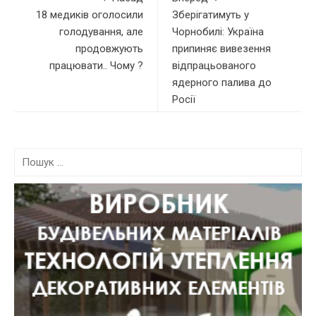
18 медиків оголосили
Зберігатимуть у
голодування, але
Чорнобилі: Україна
продовжують
припиняє вивезення
працювати.. Чому ?
відпрацьованого
ядерного палива до
Росії
П
о
ш
у
к
: