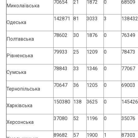
70654
21
1872
0
68509
Миколаївська
142871
81
3033
3
138432
Одеська
78602
30
1876
0
76349
Полтавська
79933
25
1209
0
78473
Рівненська
78843
33
1346
0
77067
Сумська
70647
36
1205
0
69003
Тернопільська
150380
138
3625
0
145426
Харківська
37080
52
1196
0
35076
Херсонська
89682
57
1900
1
87303