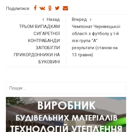
Поділитися
Назад
Вперед
ТРЬОМ ВИПАДКАМ
Чемпіонат Чернівецької
СИГАРЕТНОЇ
області з футболу у І-й
КОНТРАБАНДИ
лізі група “А”
ЗАПОБІГЛИ
результати (станом на
ПРИКОРДОННИКИ НА
13 травня)
БУКОВИНІ
П
о
ш
у
к
: