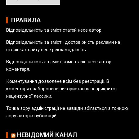
р
х
і
ПРАВИЛА
в
Відповідальність за зміст статей несе автор.
п
у
Відповідальність за зміст і достовірність реклами на
б
сторінках сайту несе рекламодавець.
л
Відповідальність за зміст коментарів несе автор
і
коментаря.
к
а
Коментування дозволене всім без реєстрації. В
ц
коментарях заборонене використання неприкритої
і
нецензурної лексики.
й
Точка зору адміністрації не завжди збігається з точкою
зору авторів публікацій.
НЕВІДОМИЙ КАНАЛ