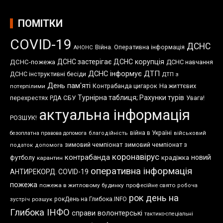
ПОМІТКИ
COVID-19
ДСНС
Війна. Оперативна інформація
АНОНС
ДСНС застерігає
ДСНС корупція
ДСНС-пожежа
ДСНС навчання
ДСНС інформує
ДТП
ДСНС інструктивні бесіди
ДТП з
День пам'яті
Контрабанда цигарок
На життєвих
потерпілими
Турнірна таблиця; Рахунки турів
перехрестях
СБУ
Увага!
РДА
актуальна інформація
РОЗШУК!
війна в Україні
безоплатна правова допомога
благодійність
військовий
зимовий чемпіонат
зимовий чемпіонат з
податок
допомога
коронавірус
контрабанда
новий
футболу
крадіжка
карантин
оперативна інформація
АНТИРЕКОРД. COVID-19
пожежа
пожежа в житловому будинку
професійне свято
робоча
рок день на
розшук
рокДень на Глибока.INFO
зустріч
Глибока ІНФО
справи волонтерські
тактико-спеціальні