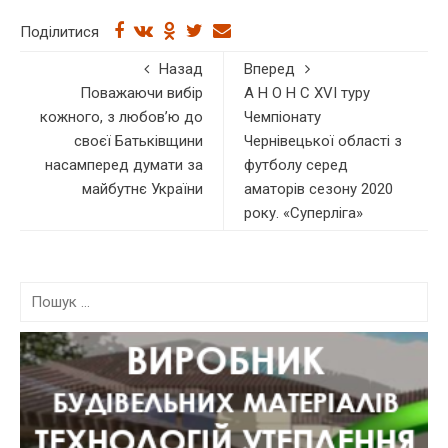
Поділитися
Назад
Вперед
Поважаючи вибір
А Н О Н С XVІ туру
кожного, з любов’ю до
Чемпіонату
своєї Батьківщини
Чернівецької області з
насамперед думати за
футболу серед
майбутнє України
аматорів сезону 2020
року. «Суперліга»
П
о
ш
у
к
: