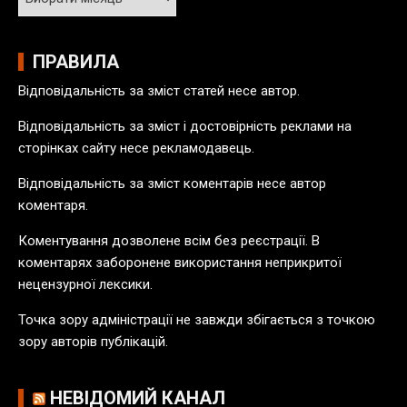
р
х
і
ПРАВИЛА
в
Відповідальність за зміст статей несе автор.
п
у
Відповідальність за зміст і достовірність реклами на
б
сторінках сайту несе рекламодавець.
л
Відповідальність за зміст коментарів несе автор
і
коментаря.
к
а
Коментування дозволене всім без реєстрації. В
ц
коментарях заборонене використання неприкритої
і
нецензурної лексики.
й
Точка зору адміністрації не завжди збігається з точкою
зору авторів публікацій.
НЕВІДОМИЙ КАНАЛ