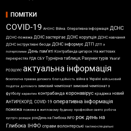
ПОМІТКИ
COVID-19
ДСНС
Війна. Оперативна інформація
АНОНС
ДСНС застерігає
ДСНС корупція
ДСНС-пожежа
ДСНС навчання
ДСНС інформує
ДТП
ДСНС інструктивні бесіди
ДТП з
День пам'яті
Контрабанда цигарок
На життєвих
потерпілими
Турнірна таблиця; Рахунки турів
перехрестях
СБУ
Увага!
РДА
актуальна інформація
РОЗШУК!
війна в Україні
безоплатна правова допомога
благодійність
військовий
зимовий чемпіонат
зимовий чемпіонат з
податок
допомога
коронавірус
контрабанда
новий
футболу
крадіжка
карантин
оперативна інформація
АНТИРЕКОРД. COVID-19
пожежа
пожежа в житловому будинку
професійне свято
робоча
рок день на
розшук
рокДень на Глибока.INFO
зустріч
Глибока ІНФО
справи волонтерські
тактико-спеціальні