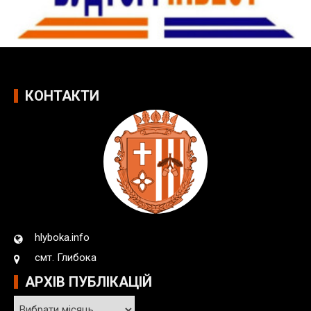
КОНТАКТИ
hlyboka.info
смт. Глибока
АРХІВ ПУБЛІКАЦІЙ
А