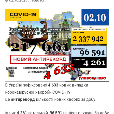
02.10.2020
|
redactor
В Україні зафіксовано
4 633
нових випадки
коронавірусної хвороби COVID-19 —
це
антирекорд
кількості нових хворих за добу.
із них
4 261
летальний,
96 591
пацієнт одужав. За добу