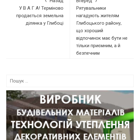
Назад
Вперед
У В А Г А! Терміново
Рятувальники
продається земельна
нагадують жителям
ділянка у Глибоці
Глибоцького району,
що хороший
відпочинок має бути не
тільки приємним, а й
безпечним
П
о
ш
у
к
: