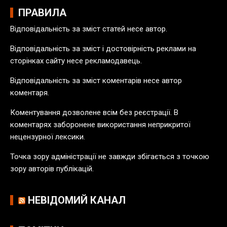
і
ПРАВИЛА
в
Відповідальність за зміст статей несе автор.
п
у
Відповідальність за зміст і достовірність реклами на
б
сторінках сайту несе рекламодавець.
л
Відповідальність за зміст коментарів несе автор
і
коментаря.
к
а
Коментування дозволене всім без реєстрації. В
ц
коментарях заборонене використання неприкритої
і
нецензурної лексики.
й
Точка зору адміністрації не завжди збігається з точкою
зору авторів публікацій.
НЕВІДОМИЙ КАНАЛ