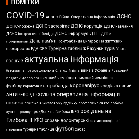
ПОМІТКИ
COVID-19
ДСНС
Війна. Оперативна інформація
АНОНС
ДСНС застерігає
ДСНС корупція
ДСНС-пожежа
ДСНС навчання
ДСНС інформує
ДТП
ДСНС інструктивні бесіди
ДТП з
День пам'яті
Контрабанда цигарок
На життєвих
потерпілими
Турнірна таблиця; Рахунки турів
перехрестях
СБУ
Увага!
РДА
актуальна інформація
РОЗШУК!
війна в Україні
безоплатна правова допомога
благодійність
військовий
зимовий чемпіонат
зимовий чемпіонат з
податок
допомога
коронавірус
контрабанда
новий
футболу
крадіжка
карантин
оперативна інформація
АНТИРЕКОРД. COVID-19
пожежа
пожежа в житловому будинку
професійне свято
робоча
рок день на
розшук
рокДень на Глибока.INFO
зустріч
Глибока ІНФО
справи волонтерські
тактико-спеціальні
футбол
хабар
турнірна таблиця
навчання