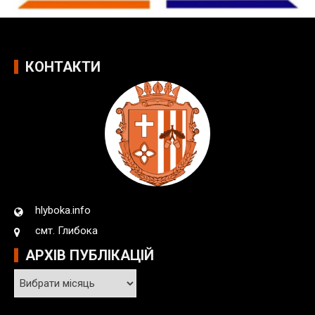
КОНТАКТИ
hlyboka.info
смт. Глибока
АРХІВ ПУБЛІКАЦІЙ
А
р
х