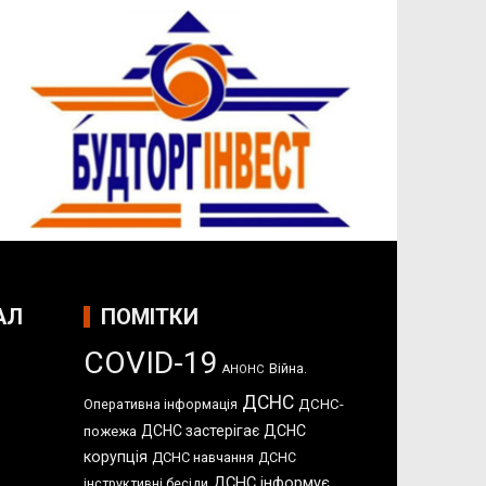
АЛ
ПОМІТКИ
COVID-19
Війна.
АНОНС
ДСНС
Оперативна інформація
ДСНС-
ДСНС застерігає
ДСНС
пожежа
корупція
ДСНС навчання
ДСНС
ДСНС інформує
інструктивні бесіди