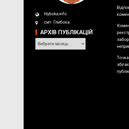
Відпо
hlyboka.info
комен
смт. Глибока
Комен
АРХІВ ПУБЛІКАЦІЙ
реєст
забор
А
непри
р
х
Точка
і
збіга
в
публік
п
у
б
л
і
к
а
ц