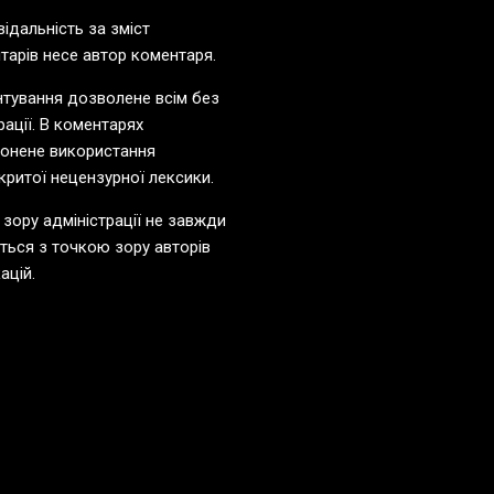
відальність за зміст
тарів несе автор коментаря.
тування дозволене всім без
рації. В коментарях
онене використання
критої нецензурної лексики.
 зору адміністрації не завжди
ється з точкою зору авторів
ацій.