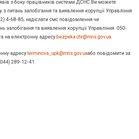
явів з боку працівників системи ДСНС Ви можете
 з питань запобігання та виявлення корупції Управління
2) 4-68-85, надіслати смс повідомлення чи
нь запобігання та виявлення корупції Управління 050-
та на електронну адресу:
bezpeka.chr@mns.gov.ua
.
онну адресу:
terminova_upk@mns.gov.ua
або повідомити за
44) 289-12-41.