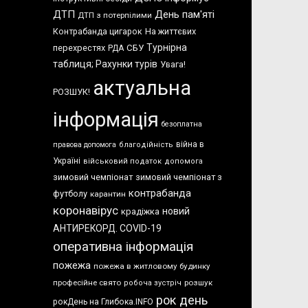
ДТП
День пам'яті
ДТП з потерпілими
Контрабанда цигарок
На життєвих
Турнірна
перехрестях
СБУ
РДА
таблиця; Рахунки турів
Увага!
актуальна
РОЗШУК!
інформація
безоплатна
війна в
правова допомога
благодійність
Україні
військовий податок
допомога
зимовий чемпіонат
зимовий чемпіонат з
контрабанда
футболу
карантин
коронавірус
новий
крадіжка
АНТИРЕКОРД. COVID-19
оперативна інформація
пожежа
пожежа в житловому будинку
професійне свято
розшук
робоча зустріч
рок день
рокДень на Глибока.INFO