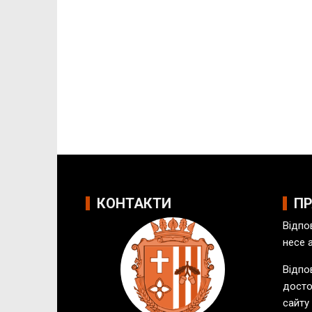
КОНТАКТИ
П
Відпо
несе 
Відпов
досто
сайту