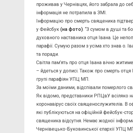
проживав у Чернівцях, його забрала до се
інформація не потрапила в ЗМІ.
Інформацію про смерть священика підтверд
у Фейсбук
(на фото)
. “З сумом в душі та б
духовного наставника отця Івана. Це непоп
парафії. Сумую разом з усіма хто знав о. І
та поради.
Світла пам’ять про отця Івана вічно житим
– йдеться у дописі. Також про смерть отця
групі парафіян УПЦ МП.
За моїми даними, відспівали померлого с
Як відомо, представники РПЦвУ всіляко 
коронавірус своїх священослужителів. В о
які публікуються на офіційній фейсбук-сто
священика відсутня. Немає жодної інформац
Чернівецько-Буковинської єпархії УПЦ М