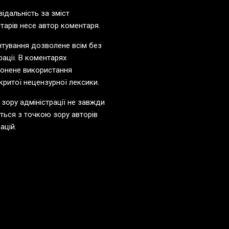
відальність за зміст
тарів несе автор коментаря.
тування дозволене всім без
рації. В коментарях
онене використання
критої нецензурної лексики.
 зору адміністрації не завжди
ється з точкою зору авторів
ацій.