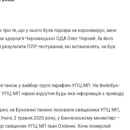
про те, що у нього була підозра на коронавірус, мені
и здоров’я Чернівецької ОДА Олег Чорний. За його
результати ПЛР-тестування, які встановлять, чи був
я також у вайбер-групі парафіян УПЦ МП. На Фейсбук-
ї УПЦ МП наразі відсутня будь-яка інформація з приводу
ерел, на Буковині таємно поховали священика УПЦ МП,
 Уночі, 2 травня 2020 року, у Банченському монастирі –
мер священик УПЦ МП Іван Олійник. Хоча померлий