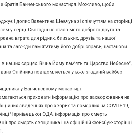
бе братія Банченського монастиря. Можливо, щоби
жує і допис Валентина Шевчука зі співчуттям на сторінці
олем у серці. Сьогодні не стало мого доброго друга та
равна втрата для рідних, близьких, друзів та нашої
вана та завжди пам’ятатиму його добрі справи, настанови
е в наших серцях. Вічна Йому пам’ять та Царство Небесне”,
 Івана Олійника повідомляється у вже згаданій вайбер-
вященика у Банченському монастирі.
намагаються приховати інформацію про захворювання на
фіційних зведеннях про хворих та померлих на COVID-19,
рінці Чернівецької ОДА, інформація про смерть
ії про смерть священика і на офіційній Фейсбук-сторінці
П.