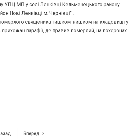
у УПЦ МП у селі Ленківці Кельменецького району
он Нові Ленківці м. Чернівці” .
 померлого священика тишком-нишком на кладовищі у
 з прихожан парафії, де правив померлий, на похоронах
Назад
Вперед