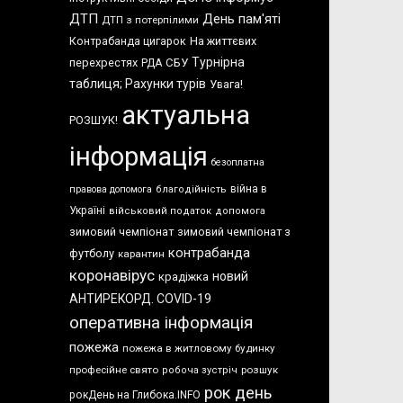
ДТП
День пам'яті
ДТП з потерпілими
Контрабанда цигарок
На життєвих
Турнірна
перехрестях
СБУ
РДА
таблиця; Рахунки турів
Увага!
актуальна
РОЗШУК!
інформація
безоплатна
війна в
правова допомога
благодійність
Україні
військовий податок
допомога
зимовий чемпіонат
зимовий чемпіонат з
контрабанда
футболу
карантин
коронавірус
новий
крадіжка
АНТИРЕКОРД. COVID-19
оперативна інформація
пожежа
пожежа в житловому будинку
професійне свято
розшук
робоча зустріч
рок день
рокДень на Глибока.INFO