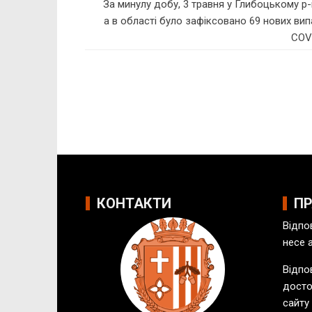
За минулу добу, 3 травня у Глибоцькому р-н
а в області було зафіксовано 69 нових вип
COV
КОНТАКТИ
П
Відпо
несе 
Відпов
досто
сайту