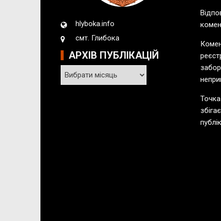
Відпо
hlyboka.info
комен
смт. Глибока
Комен
АРХІВ ПУБЛІКАЦІЙ
реєст
забор
А
непри
р
х
Точка
і
збіга
в
публік
п
у
б
л
і
к
а
ц