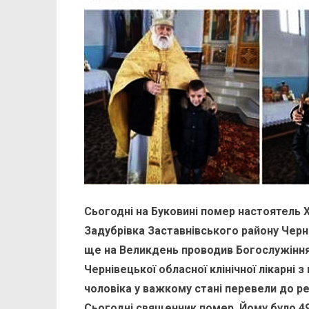
Сьогодні на Буковині помер настоятель
Задубрівка Заставнівського району Черн
ще на Великдень проводив Богослужіння у
Чернівецької обласної клінічної лікарні з
чоловіка у важкому стані перевели до ре
Сьогодні священник помер. Йому було 49