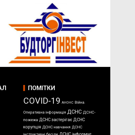
АЛ
ПОМІТКИ
COVID-19
Війна.
АНОНС
ДСНС
Оперативна інформація
ДСНС-
ДСНС застерігає
ДСНС
пожежа
корупція
ДСНС навчання
ДСНС
ДСНС інформує
інструктивні бесіди