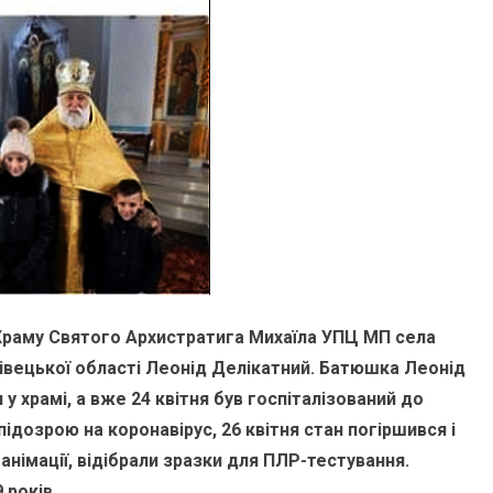
 Храму Святого Архистратига Михаїла УПЦ МП села
івецької області Леонід Делікатний. Батюшка Леонід
 храмі, а вже 24 квітня був госпіталізований до
 підозрою на коронавірус, 26 квітня стан погіршився і
анімації, відібрали зразки для ПЛР-тестування.
 років.