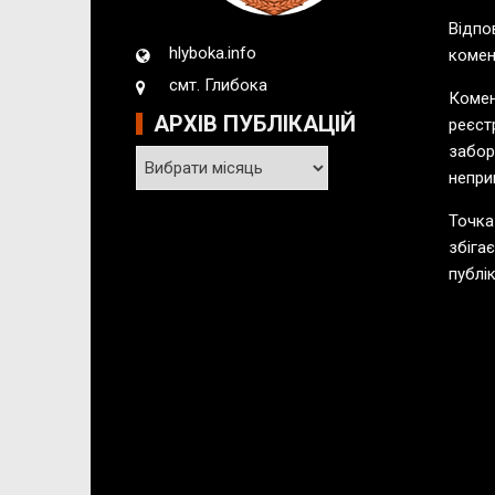
Відпо
hlyboka.info
комен
смт. Глибока
Комен
АРХІВ ПУБЛІКАЦІЙ
реєст
забор
А
непри
р
х
Точка
і
збіга
в
публік
п
у
б
л
і
к
а
ц