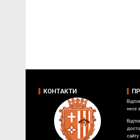
КОНТАКТИ
П
Відпо
несе 
Відпов
досто
сайту