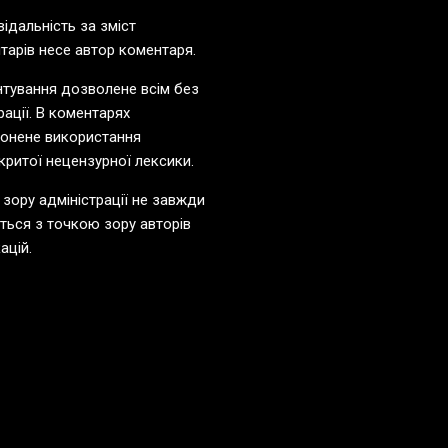
відальність за зміст
тарів несе автор коментаря.
тування дозволене всім без
рації. В коментарях
онене використання
критої нецензурної лексики.
 зору адміністрації не завжди
ється з точкою зору авторів
ацій.