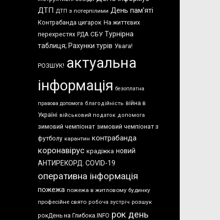
ДТП
День пам'яті
ДТП з потерпілими
Контрабанда цигарок
На життєвих
Турнірна
перехрестях
СБУ
РДА
таблиця; Рахунки турів
Увага!
актуальна
РОЗШУК!
інформація
безоплатна
війна в
правова допомога
благодійність
Україні
військовий податок
допомога
зимовий чемпіонат
зимовий чемпіонат з
контрабанда
футболу
карантин
коронавірус
новий
крадіжка
АНТИРЕКОРД. COVID-19
оперативна інформація
пожежа
пожежа в житловому будинку
професійне свято
розшук
робоча зустріч
рок день
рокДень на Глибока.INFO