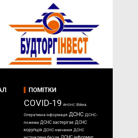
АЛ
ПОМІТКИ
COVID-19
Війна.
АНОНС
ДСНС
Оперативна інформація
ДСНС-
ДСНС застерігає
ДСНС
пожежа
корупція
ДСНС навчання
ДСНС
ДСНС інформує
інструктивні бесіди