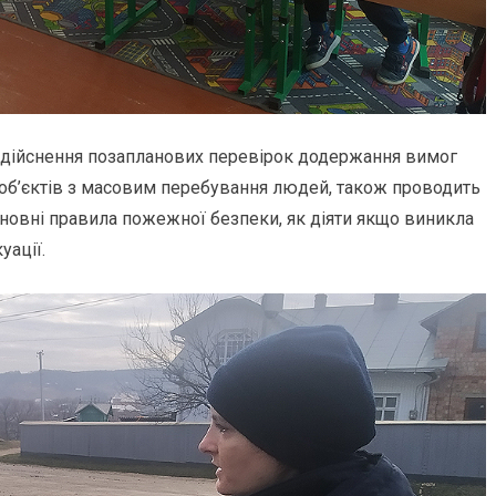
 здійснення позапланових перевірок додержання вимог
об’єктів з масовим перебування людей, також проводить
сновні правила пожежної безпеки, як діяти якщо виникла
уації.