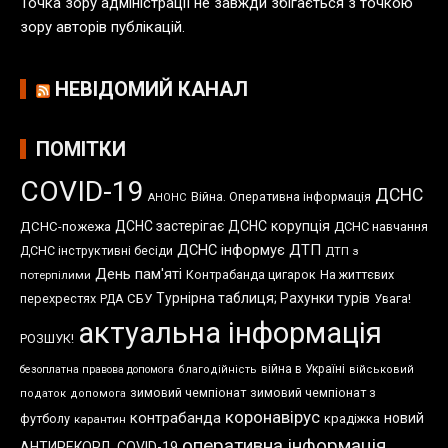
Точка зору адміністрації не завжди збігається з точкою
зору авторів публікацій.
НЕВІДОМИЙ КАНАЛ
ПОМІТКИ
COVID-19
ДСНС
Війна. Оперативна інформація
АНОНС
ДСНС застерігає
ДСНС корупція
ДСНС-пожежа
ДСНС навчання
ДСНС інформує
ДТП
ДСНС інструктивні бесіди
ДТП з
День пам'яті
Контрабанда цигарок
На життєвих
потерпілими
Турнірна таблиця; Рахунки турів
перехрестях
СБУ
Увага!
РДА
актуальна інформація
РОЗШУК!
війна в Україні
безоплатна правова допомога
благодійність
військовий
зимовий чемпіонат
зимовий чемпіонат з
податок
допомога
коронавірус
контрабанда
новий
футболу
крадіжка
карантин
оперативна інформація
АНТИРЕКОРД. COVID-19