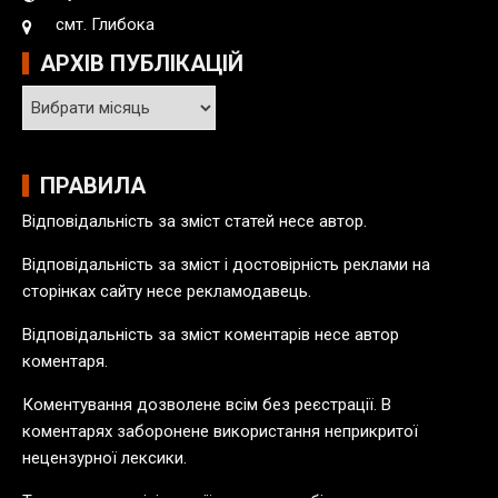
смт. Глибока
АРХІВ ПУБЛІКАЦІЙ
А
р
х
і
ПРАВИЛА
в
Відповідальність за зміст статей несе автор.
п
у
Відповідальність за зміст і достовірність реклами на
б
сторінках сайту несе рекламодавець.
л
Відповідальність за зміст коментарів несе автор
і
коментаря.
к
а
Коментування дозволене всім без реєстрації. В
ц
коментарях заборонене використання неприкритої
і
нецензурної лексики.
й