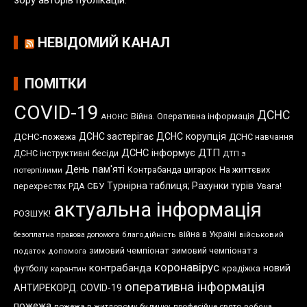
НЕВІДОМИЙ КАНАЛ
ПОМІТКИ
COVID-19
ДСНС
Війна. Оперативна інформація
АНОНС
ДСНС застерігає
ДСНС корупція
ДСНС-пожежа
ДСНС навчання
ДСНС інформує
ДТП
ДСНС інструктивні бесіди
ДТП з
День пам'яті
Контрабанда цигарок
На життєвих
потерпілими
Турнірна таблиця; Рахунки турів
перехрестях
СБУ
Увага!
РДА
актуальна інформація
РОЗШУК!
війна в Україні
безоплатна правова допомога
благодійність
військовий
зимовий чемпіонат
зимовий чемпіонат з
податок
допомога
коронавірус
контрабанда
новий
футболу
крадіжка
карантин
оперативна інформація
АНТИРЕКОРД. COVID-19
пожежа
пожежа в житловому будинку
професійне свято
робоча