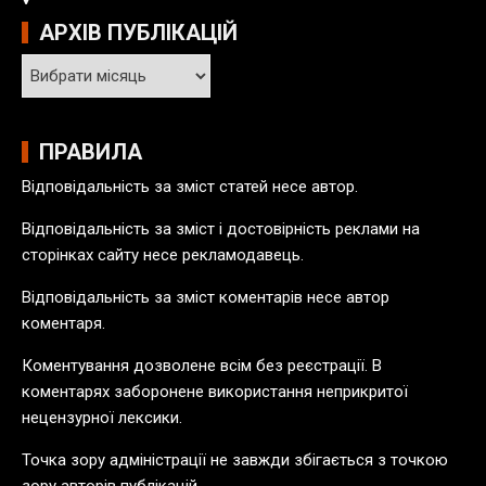
АРХІВ ПУБЛІКАЦІЙ
А
р
х
і
ПРАВИЛА
в
Відповідальність за зміст статей несе автор.
п
у
Відповідальність за зміст і достовірність реклами на
б
сторінках сайту несе рекламодавець.
л
Відповідальність за зміст коментарів несе автор
і
коментаря.
к
а
Коментування дозволене всім без реєстрації. В
ц
коментарях заборонене використання неприкритої
і
нецензурної лексики.
й
Точка зору адміністрації не завжди збігається з точкою
зору авторів публікацій.