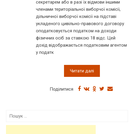
секретарем або в разі їх відмови іншими
членами територіальної виборчої комісії,
дільничної виборчої комісії на підставі
укладеного цивільно-правового договору
оподатковується податком на доходи
фізичних осіб за ставкою 18 відс. Цей
дохід відображається податковим агентом
у податк
Читати далі
Поділитися
П
о
ш